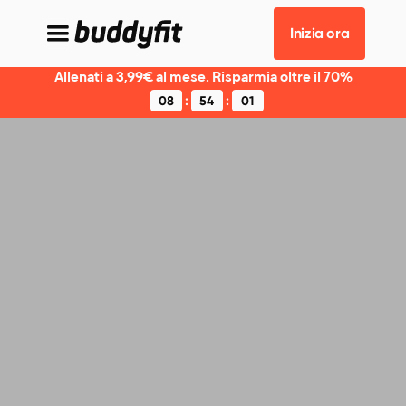
Inizia ora
Allenati a 3,99€ al mese. Risparmia oltre il 70%
:
:
08
54
01