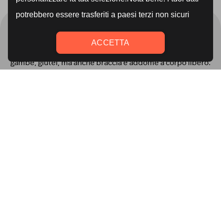
Scopri le 6 classi e allenati
con noi!
Cosa troverai?
Sessioni da 30 minuti
per tonificare
gambe, glutei, ma anche braccia e addome a corpo libero.
Unisciti al programma