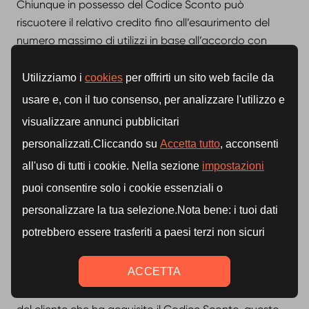
Chiunque in possesso del Codice Sconto può
riscuotere il relativo credito fino all’esaurimento del
numero massimo di utilizzi in base all’accordo con
Buddyfit. L’Utente è obbligato a consegnare il Codice
Sconto solamente ai soggetti definiti nell’accordo con
Buddyfit (ad esempio il Codice Sconto acquistato
dall’azienda per i dipendenti può essere consegnato
solo ai dipendenti). È in ogni caso onere del cliente e
dell’Utente mantenere riservato il codice e farlo
conoscere solamente ai soggetti autorizzati. L’Utente
che intenderà utilizzare il Codice Sconto dovrà
collegarsi nell’apposita sezione della Piattaforma,
iscriversi a Buddyfit (se non già iscritto) ed accettare i
presenti Termini e Condizioni. Le ulteriori
caratteristiche, valori, limiti e regole del Codice Sconto
possono essere contenute nell’accordo con Buddyfit.
In caso di violazione all’accordo con Buddyfit da parte