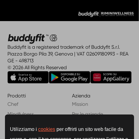
Buddyfit is a registered trademark of Buddyfit S.r.l.
Piazza Borgo Pila 39, Genova | VAT 02609180993 - REA
GE - 498713
© 2026 All Rights Reserved
Prodotti
Azienda
Chef
Mission
MIndfulness
Per le aziende
Shop
My buddy
Assistenza