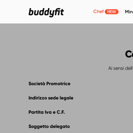
Chef
Min
NEW
C
Ai sensi del
Società Promotrice
Indirizzo sede legale
Partita Iva e C.F.
Soggetto delegato