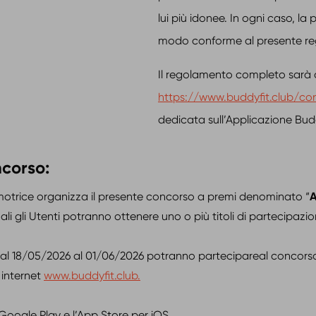
lui più idonee. In ogni caso, l
modo conforme al presente r
Il regolamento completo sarà di
https://www.buddyfit.club/co
dedicata sull’Applicazione Budd
ncorso:
motrice organizza il presente concorso a premi denominato “
A
i gli Utenti potranno ottenere uno o più titoli di partecipazione
e dal 18/05/2026 al 01/06/2026 potranno partecipareal concor
 internet
www.buddyfit.club.
Google Play e l’App Store per iOS.