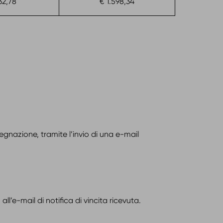
32,78
€ 1.598,34
egnazione, tramite l’invio di una e-mail
ll’e-mail di notifica di vincita ricevuta.