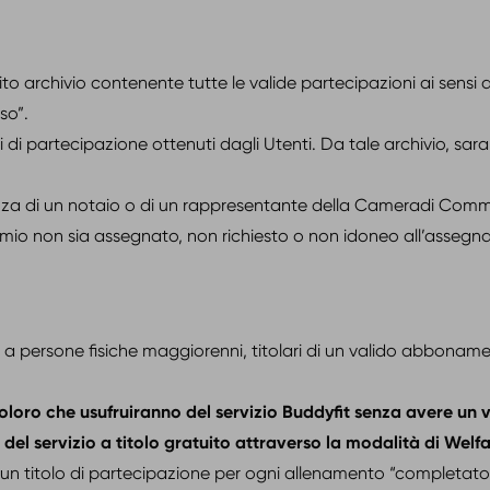
ito archivio contenente tutte le valide partecipazioni ai sens
so”.
 di partecipazione ottenuti dagli Utenti. Da tale archivio, sarann
enza di un notaio o di un rappresentante della Cameradi Comme
premio non sia assegnato, non richiesto o non idoneo all’assegn
 a persone fisiche maggiorenni, titolari di un valido abbonam
 coloro che usufruiranno del servizio Buddyfit senza avere un
 del servizio a titolo gratuito attraverso la modalità di Welf
n un titolo di partecipazione per ogni allenamento “completat