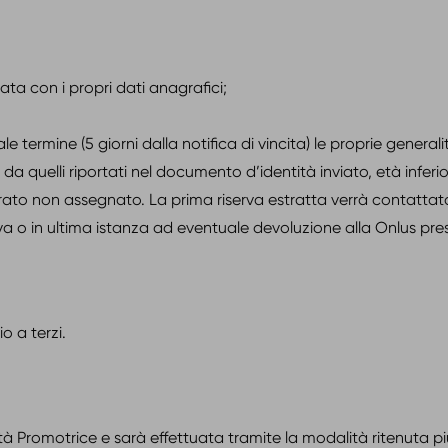
a con i propri dati anagrafici;
termine (5 giorni dalla notifica di vincita) le proprie generalità,
rsi da quelli riportati nel documento d’identità inviato, età infer
siderato non assegnato. La prima riserva estratta verrà contatt
a o in ultima istanza ad eventuale devoluzione alla Onlus pres
o a terzi.
à Promotrice e sarà effettuata tramite la modalità ritenuta pi