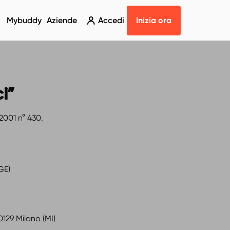
Mybuddy
Aziende
Accedi
Inizia ora
i”
 2001 n° 430.
GE)
20129 Milano (MI)