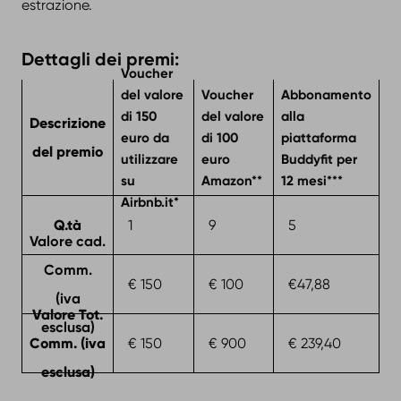
estrazione.
Dettagli dei premi:
Voucher
del valore
Voucher
Abbonamento
di 150
del valore
alla
Descrizione
euro da
di 100
piattaforma
del premio
utilizzare
euro
Buddyfit per
su
Amazon**
12 mesi***
Airbnb.it*
Q.tà
1
9
5
Valore cad.
Comm.
€ 150
€ 100
€47,88
(iva
Valore Tot.
esclusa)
Comm. (iva
€ 150
€ 900
€ 239,40
esclusa)