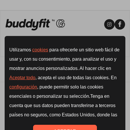
Buddyfit is a registered trademark of Buddyfit S.r.l. Piazza Borgo
Pila 39, Genova | VAT 02609180993 | REA GE - 498713
© 2026 All Rights Reserved
Privacy Policy
|
Terms & Conditions