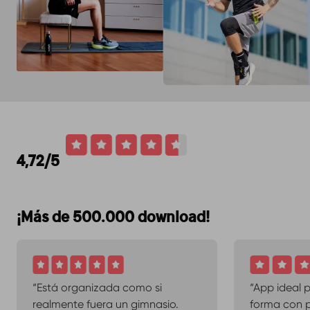
4,72/5
¡Más de 500.000 download!
“Está organizada como si
“App ideal 
realmente fuera un gimnasio.
forma con 