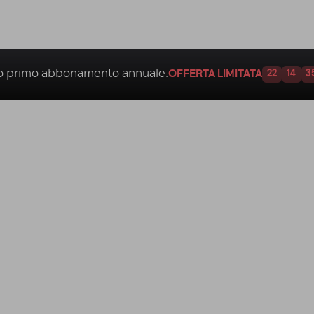
uo
primo abbonamento annuale.
OFFERTA LIMITATA
22
14
3