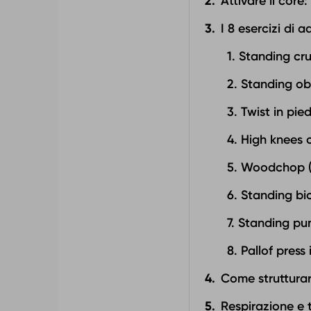
Attivare il core
I 8 esercizi di a
1. Standing cr
2. Standing obl
3. Twist in pie
4. High knees
5. Woodchop (i
6. Standing bi
7. Standing pu
8. Pallof press
Come strutturar
Respirazione e t