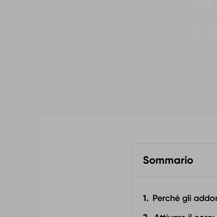
Ad
es
Sommario
Perché gli addom