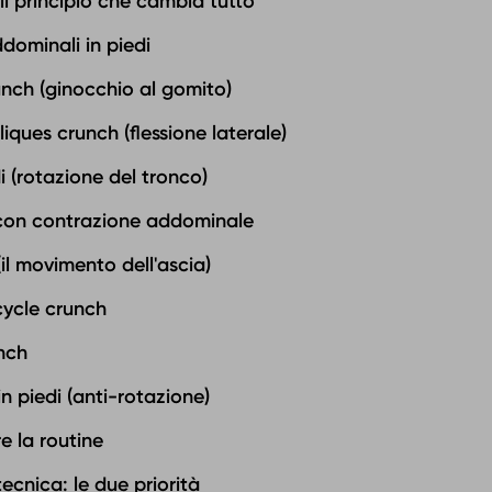
: il principio che cambia tutto
ddominali in piedi
unch (ginocchio al gomito)
iques crunch (flessione laterale)
di (rotazione del tronco)
 con contrazione addominale
l movimento dell'ascia)
cycle crunch
nch
 in piedi (anti-rotazione)
e la routine
ecnica: le due priorità