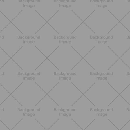
NUTRIZIONE
Grana Padano DOP: valori
nutrizionali, proprietà e perché fa
bene davvero
SCOPRI