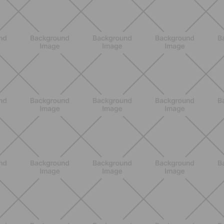
NUTRIZIONE
Heinz Tomato Ketchup Zero: il gusto
autentico del pomodoro, in una
versione più leggera
SCOPRI