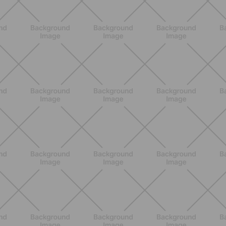
ALLENAMENTO
Scopri i Vincitori del Concorso
Allenati e Vinci con Buddyfit e
L'Occitane en Provence
SCOPRI