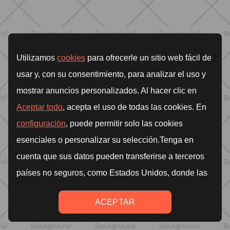
caldo peggiora e come stare meglio
SCOPRI
BENESSERE
Lipedema e attività fisica: cosa dice
la scienza per gestire i sintomi