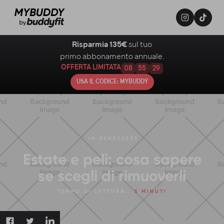
Risparmia 135€
sul tuo
primo abbonamento annuale.
OFFERTA LIMITATA
08
55
28
USA IL CODICE: MYBUDDY
IN
BENESSERE
Estate e peli: cosa sapere
se scegli di rimuoverli
TEMPO DI LETTURA:
5 MINUTI