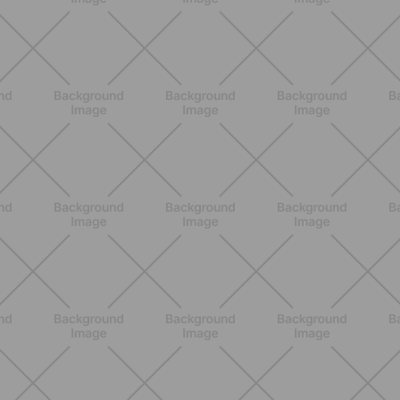
BENESSERE
Scopri i Vincitori del Concorso
Allenati e Vinci con Buddyfit e Philips
Lumea
SCOPRI