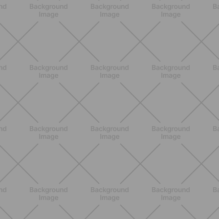
Glutei e cosce: il workout estivo
dolce ma efficace da fare a casa
SCOPRI
BENESSERE
Pancia gonfia d'estate: perché con il