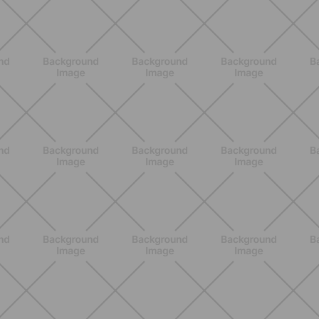
BENESSERE
Come aumentare il metabolismo: 7
metodi scientifici che funzionano
davvero
SCOPRI
ALLENAMENTO