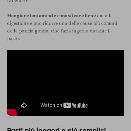
rallentare.
Mangiare lentamente e masticare bene
aiuta la
digestione e può ridurre una delle cause più comuni
della pancia gonfia, cioè l’aria ingerita durante il
pasto.
Pasti più leggeri e più semplici