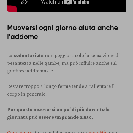
Muoversi ogni giorno aiuta anche
l’addome
La
sedentarietà
non peggiora solo la sensazione di
pesantezza nelle gambe, ma può influire anche sul
gonfiore addominale.
Restare troppo a lungo ferme tende a rallentare il
corpo in generale.
Per questo muoversi un po’ di più durante la
giornata può essere un grande aiuto.
Camminare
, fare qualche esercizio di
mobilità
, non