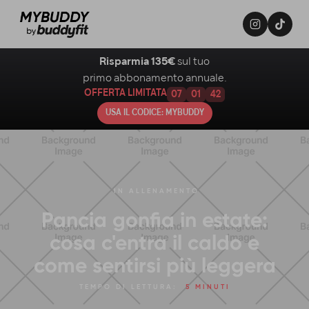
Risparmia 135€
sul tuo
primo abbonamento annuale.
OFFERTA LIMITATA
07
01
41
USA IL CODICE: MYBUDDY
IN
ALLENAMENTO
Pancia gonfia in estate:
cosa c'entra il caldo e
come sentirsi più leggera
TEMPO DI LETTURA:
5 MINUTI