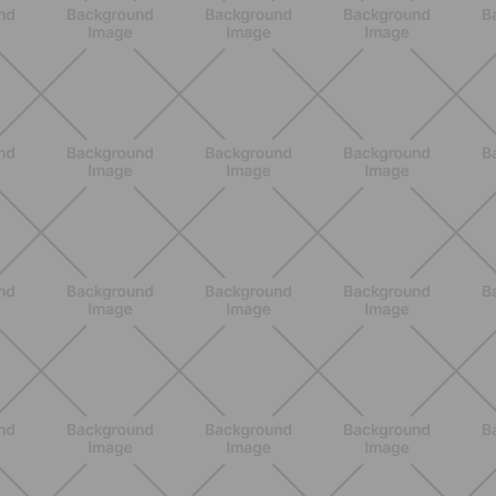
NUTRIZIONE
Heinz Tomato Ketchup Zero: il gusto
autentico del pomodoro, in una
versione più leggera
SCOPRI