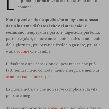
L
a
pancia gonfia in estate
è un fastidio molto
comune.
Non dipende solo da quello che mangi, ma spesso
da un insieme di fattori che nei mesi caldi si
sommano:
temperature più alte, digestione più lenta,
pasti irregolari, minore movimento in alcuni momenti
della giornata, più bevande fredde o gassate, più sale
e una
routine
che cambia.
Il risultato è una sensazione di pesantezza che può
farti sentire meno comoda, meno energica e meno in
armonia con il tuo corpo
.
La buona notizia è che non serve complicarsi la vita
per stare meglio.
Spesso sono proprio le
abitudini
più semplici a fare la