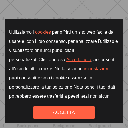
Lumea
SCOPRI
NUTRIZIONE
Heinz Tomato Ketchup Zero: il gusto
autentico del pomodoro, in una
versione più leggera
SCOPRI