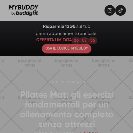
Risparmia 135€
sul tuo
primo abbonamento annuale.
OFFERTA LIMITATA
06
07
55
USA IL CODICE: MYBUDDY
IN
ALLENAMENTO
Pilates Mat: gli esercizi
fondamentali per un
allenamento completo
senza attrezzi