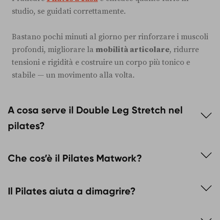
studio, se guidati correttamente.
Bastano pochi minuti al giorno per rinforzare i muscoli
profondi, migliorare la
mobilità articolare
, ridurre
tensioni e rigidità e costruire un corpo più tonico e
stabile — un movimento alla volta.
A cosa serve il Double Leg Stretch nel
pilates?
Il Double Leg Stretch è un esercizio di pilates che
Che cos’è il Pilates Matwork?
rafforza il core, migliora la stabilità del tronco e
tonifica gli addominali profondi.
Il Pilates Matwork è la forma di Pilates che si pratica
Il Pilates aiuta a dimagrire?
sul tappetino senza l’uso di grandi attrezzi.
Il Pilates non è un allenamento cardio ad alta