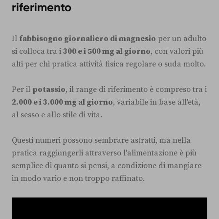
riferimento
Il
fabbisogno giornaliero di magnesio
per un adulto
si colloca tra i
300 e i 500 mg al giorno
, con valori più
alti per chi pratica attività fisica regolare o suda molto.
Per il
potassio
, il range di riferimento è compreso tra i
2.000 e i 3.000 mg al giorno
, variabile in base all'età,
al sesso e allo stile di vita.
Questi numeri possono sembrare astratti, ma nella
pratica raggiungerli attraverso l'alimentazione è più
semplice di quanto si pensi, a condizione di mangiare
in modo vario e non troppo raffinato.