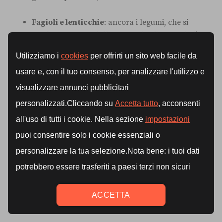
Fagioli e lenticchie
: ancora i legumi, che si
confermano una delle categorie alimentari più
complete.
Quando e come integrare
magnesio e potassio
L'integrazione di
magnesio e potassio
non è
necessaria per tutti, ma in alcune condizioni può
essere un supporto utile: chi pratica attività fisica con
regolarità, chi suda molto per motivi lavorativi o
climatici, chi ha una dieta poco varia o chi presenta
sintomi ricorrenti come crampi e stanchezza può
beneficiarne.