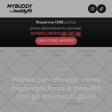
Risparmia 135€
sul tuo
primo abbonamento annuale.
OFFERTA LIMITATA
02
51
34
USA IL CODICE: MYBUDDY
IN
ALLENAMENTO
Pilates con attrezzi: come
migliorare forza e mobilità
con gli strumenti giusti
TEMPO DI LETTURA:
5 MINUTI