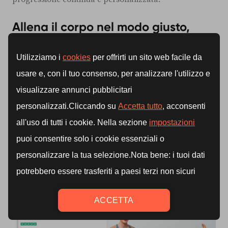
Allena il corpo nel modo giusto,
anche da casa
Il
Pilates con attrezzi
non richiede una palestra
attrezzata.
Con un tappetino, una banda elastica e,
progressivamente, un paio di accessori ben scelti, puoi
costruire un allenamento completo che migliora forza,
mobilità e postura, tutto da casa.