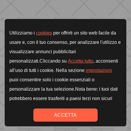
Lumea
SCOPRI
ALLENAMENTO
Pilates con le bottiglie d'acqua:
esercizi facili ed efficaci da fare a
casa