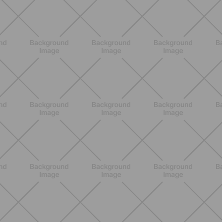
Grana Padano DOP: valori
nutrizionali, proprietà e perché fa
bene davvero
SCOPRI
ALLENAMENTO