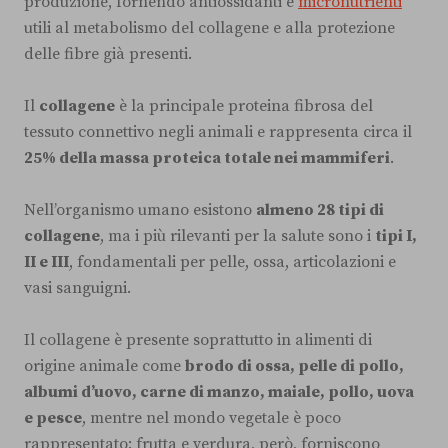
produzione, fornendo antiossidanti e
micronutrienti
utili al metabolismo del collagene e alla protezione
delle fibre già presenti.
Il
collagene
è la principale proteina fibrosa del
tessuto connettivo negli animali e rappresenta circa il
25% della massa proteica totale nei mammiferi
.
Nell’organismo umano esistono
almeno 28 tipi di
collagene
, ma i più rilevanti per la salute sono i
tipi I,
II e III
, fondamentali per pelle, ossa, articolazioni e
vasi sanguigni.
Il collagene è presente soprattutto in alimenti di
origine animale come
brodo di ossa, pelle di pollo,
albumi d’uovo, carne di manzo, maiale, pollo, uova
e pesce
, mentre nel mondo vegetale è poco
rappresentato: frutta e verdura, però, forniscono