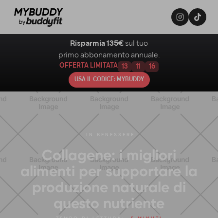
Risparmia 135€
sul tuo
primo abbonamento annuale.
OFFERTA LIMITATA
13
11
15
USA IL CODICE: MYBUDDY
IN
BENESSERE
Collagene: i migliori
alimenti per supportare la
produzione naturale di
questo nutriente