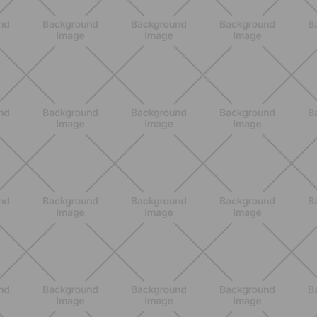
NUTRIZIONE
Heinz Tomato Ketchup Zero: il gusto
autentico del pomodoro, in una
versione più leggera
SCOPRI
NUTRIZIONE