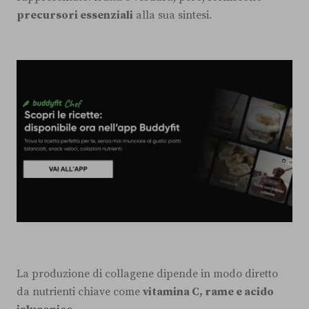
precursori essenziali
alla sua sintesi.
La produzione di collagene dipende in modo diretto
da nutrienti chiave come
vitamina C, rame e acido