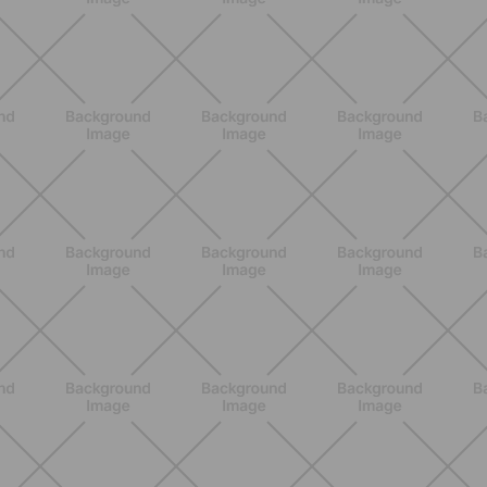
BENESSERE
Epilazione: dai metodi più comuni
alla luce pulsata a casa con Philips
Lumea
SCOPRI