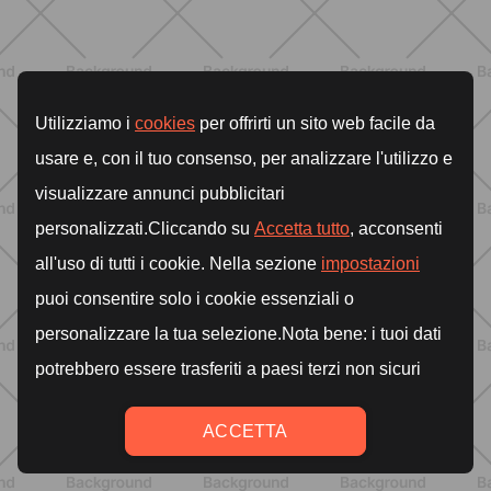
dolce ma efficace da fare a casa
SCOPRI
BENESSERE
Pancia gonfia d'estate: perché con il
caldo peggiora e come stare meglio