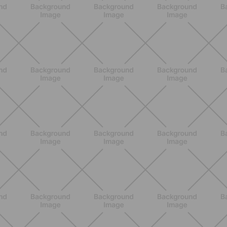
Come aumentare il metabolismo: 7
metodi scientifici che funzionano
davvero
SCOPRI
ALLENAMENTO
Glutei e cosce: il workout estivo