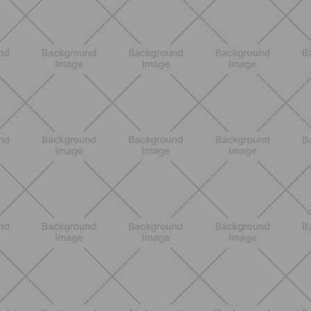
BENESSERE
Epilazione: dai metodi più comuni
alla luce pulsata a casa con Philips
Lumea
SCOPRI