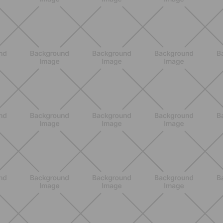
ALLENAMENTO
Scopri i Vincitori del Concorso
Allenati e Vinci con Buddyfit e
L'Occitane en Provence
SCOPRI