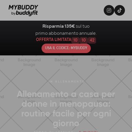
Risparmia 135€
sul tuo
primo abbonamento annuale.
OFFERTA LIMITATA
10
10
41
USA IL CODICE: MYBUDDY
IN
ALLENAMENTO
Allenamento a casa per
donne in menopausa:
routine facile per ogni
giorno