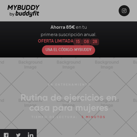
Ahorra 85€
en tu
primera suscripción anual.
OFERTA LIMITADA
15
08
27
USA EL CÓDIGO: MYBUDDY
EN
ENTRENAMIENTO
Rutina de ejercicios en
casa para mujeres
TIEMPO DE LECTURA:
5 MINUTOS