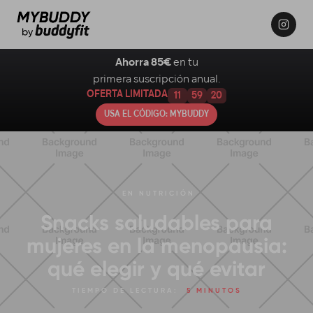
Ahorra 85€
en tu
primera suscripción anual.
OFERTA LIMITADA
11
59
19
USA EL CÓDIGO: MYBUDDY
EN
NUTRICIÓN
Snacks saludables para
mujeres en la menopausia:
qué elegir y qué evitar
TIEMPO DE LECTURA:
5 MINUTOS