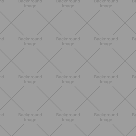
articulaciones y músculos: lo que
debes saber
DESCUBRE MÁS
ENTRENAMIENTO
Menopausia y dolores musculares:
ejercicios y estrategias para sentirse
mejor