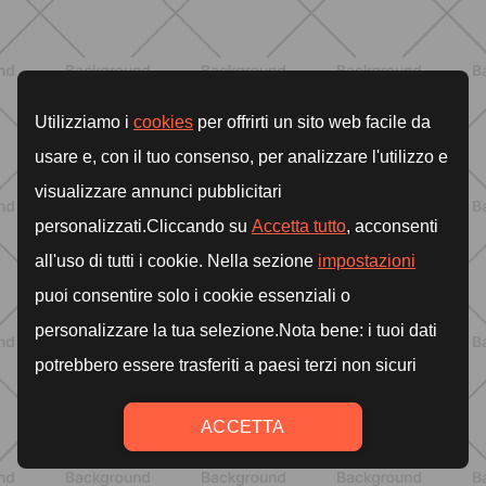
BIENESTAR
Inicio del embarazo: síntomas,
cambios y dudas normales que casi
nadie explica bien
DESCUBRE MÁS