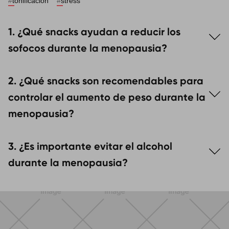
#
tonificación
#
stress
1. ¿Qué snacks ayudan a reducir los
sofocos durante la menopausia?
Los
frutos secos
,
semillas de lino
y
hummus
son
2. ¿Qué snacks son recomendables para
snacks que ayudan a reducir los
sofocos
y mejorar
la salud hormonal gracias a su contenido en
omega
controlar el aumento de peso durante la
3
y
fitoestrógenos
.
menopausia?
Los
snacks
ricos en
fibra
como
verduras frescas
y
3. ¿Es importante evitar el alcohol
yogur natural
con
frutas
ayudan a mantener el
peso
bajo control y regulan el
metabolismo
.
durante la menopausia?
Sí, el
alcohol
puede aumentar los
sofocos
, interferir
con el
sueño
y contribuir al
aumento de peso
, por lo
que es recomendable limitar su consumo.