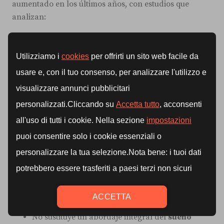
aumentado en los últimos años, con estudios que
analizan:
Su eficacia en
tratamiento del insomnio
y otros
trastornos del sueño
;
Su papel en ciertos
trastornos del ritmo
circadiano
;
Posibles efectos sobre enfermedades como la
enfermedad de Alzheimer
, estrés oxidativo,
piel
y otros
procesos
biológicos.
La
evidencia
es prometedora en algunos campos,
pero:
No sustituye un abordaje integral del
sueño