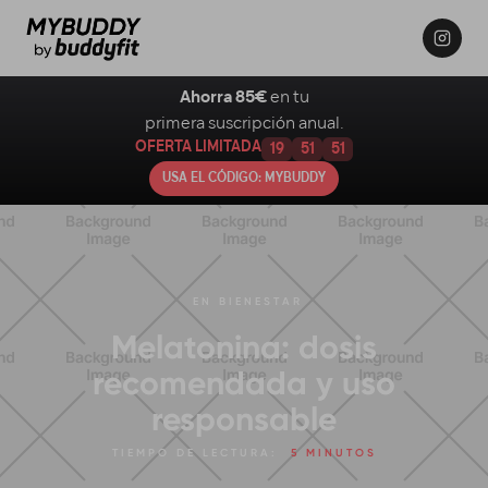
Ahorra 85€
en tu
primera suscripción anual.
OFERTA LIMITADA
19
51
50
USA EL CÓDIGO: MYBUDDY
EN
BIENESTAR
Melatonina: dosis
recomendada y uso
responsable
TIEMPO DE LECTURA:
5 MINUTOS