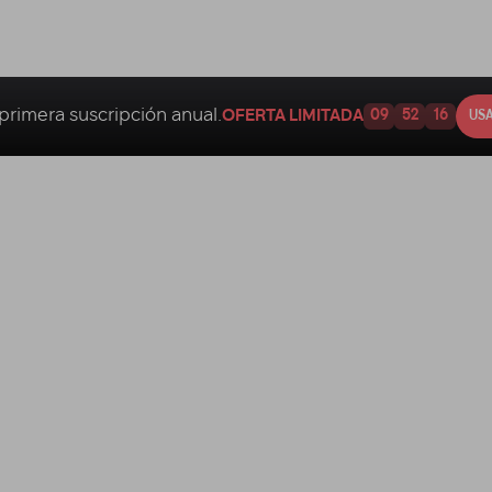
primera suscripción anual.
OFERTA LIMITADA
09
52
15
USA