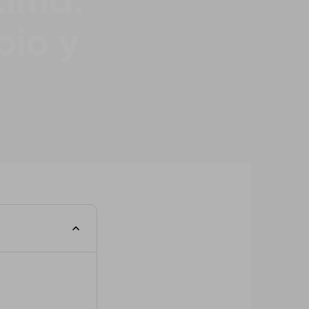
tima:
bio y