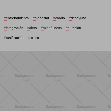
#
entrenamiento
#
bienestar
#
cardio
#
desayuno
#
integración
#
dieta
#
mindfulness
#
nutrición
#
tonificación
#
stress