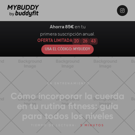
Ahorra 85€
en tu
primera suscripción anual.
OFERTA LIMITADA
20
26
42
USA EL CÓDIGO: MYBUDDY
EN
ENTRENAMIENTO
Cómo incorporar la cuerda
en tu rutina fitness: guía
para todos los niveles
TIEMPO DE LECTURA:
5 MINUTOS