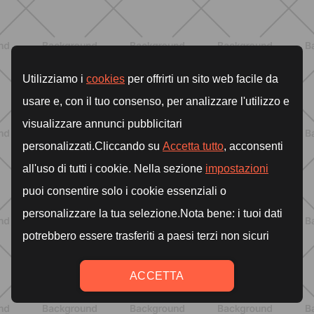
una postura fuerte y un abdomen
activo
DESCUBRE MÁS
ENTRENAMIENTO
Estiramientos pre-vacaciones:
prevenir molestias y ganar movilidad