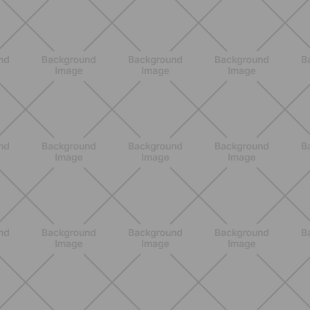
NUTRICIÓN
Comer ligero en verano: alimentos
antiinflamatorios e hidratación para
días calurosos
DESCUBRE MÁS
ENTRENAMIENTO