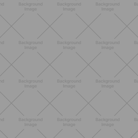
Glúteos y piernas: la rutina suave de
verano para piernas activas
DESCUBRE MÁS
ENTRENAMIENTO
Core en casa: 15 minutos al día para