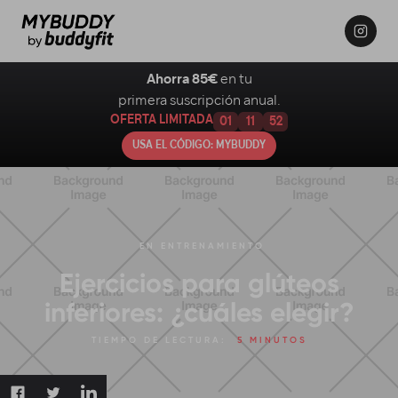
Ahorra 85€
en tu
primera suscripción anual.
OFERTA LIMITADA
01
11
51
USA EL CÓDIGO: MYBUDDY
EN
ENTRENAMIENTO
Ejercicios para glúteos
inferiores: ¿cuáles elegir?
TIEMPO DE LECTURA:
5 MINUTOS