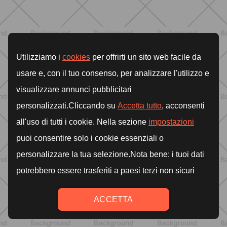
Dolores articulares y menopausia:
causas, síntomas y remedios
eficaces
DESCUBRE MÁS
BIENESTAR
Retención de líquidos en verano:
qué hacer de verdad para sentirte