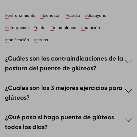
#
entrenamiento
#
bienestar
#
cardio
#
desayuno
#
integración
#
dieta
#
mindfulness
#
nutrición
#
tonificación
#
stress
¿Cuáles son las contraindicaciones de la
postura del puente de glúteos?
Aunque es un ejercicio seguro para la mayoría de las
¿Cuáles son los 3 mejores ejercicios para
personas, puede no ser recomendable en casos de
lesiones lumbares, problemas cervicales o hernias
glúteos?
discales
.
Además del puente de glúteo, otros ejercicios muy
¿Qué pasa si hago puente de glúteos
efectivos para trabajar los glúteos son las
En estas situaciones, se aconseja consultar con un
sentadillas, las zancadas y el hip thrust
con peso.
todos los días?
profesional antes de incluirlo en la rutina.