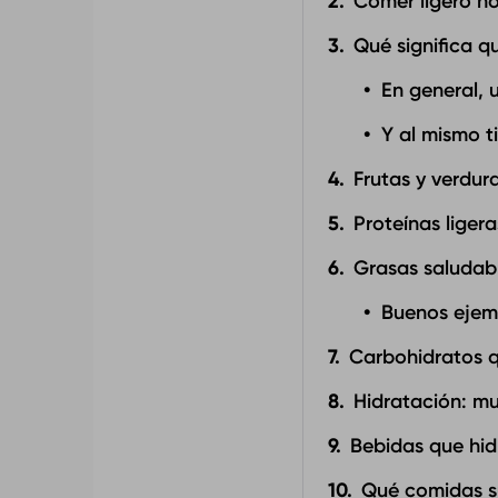
Comer ligero n
Qué significa q
En general, u
Y al mismo t
Frutas y verdur
Proteínas liger
Grasas saludable
Buenos ejem
Carbohidratos q
Hidratación: m
Bebidas que hid
Qué comidas s