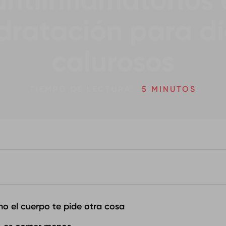
antiinflamatorios 
dratación para d
calurosos
TIEMPO DE LECTURA:
5 MINUTOS
no el cuerpo te pide otra cosa