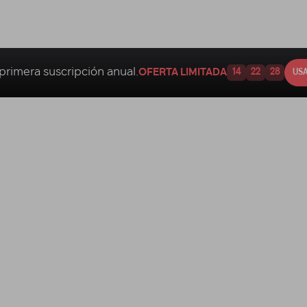
primera suscripción anual.
OFERTA LIMITADA
14
22
27
USA