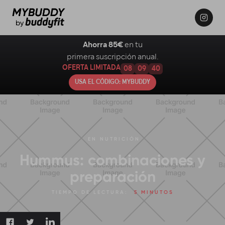
Ahorra 85€
en tu
primera suscripción anual.
OFERTA LIMITADA
08
09
39
USA EL CÓDIGO: MYBUDDY
EN
NUTRICIÓN
Hummus: combinaciones y
preparación
TIEMPO DE LECTURA:
5 MINUTOS