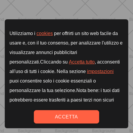
DESCUBRE MÁS
BIENESTAR
Dolores articulares y menopausia:
causas, síntomas y remedios
eficaces
DESCUBRE MÁS