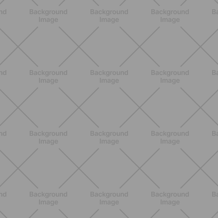
NUTRICIÓN
Comer ligero en verano: alimentos
antiinflamatorios e hidratación para
días calurosos
DESCUBRE MÁS