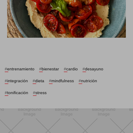
#
entrenamiento
#
bienestar
#
cardio
#
desayuno
#
integración
#
dieta
#
mindfulness
#
nutrición
#
tonificación
#
stress