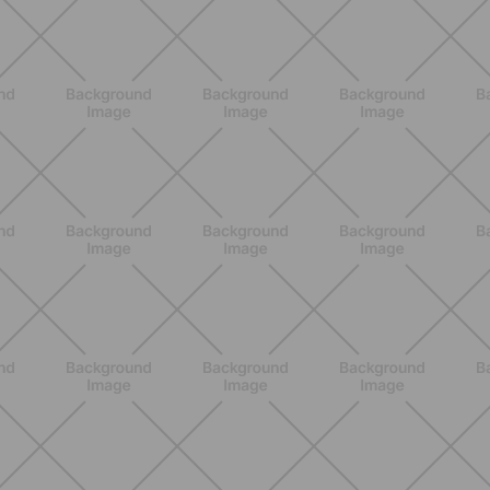
Los 10 Mejores Ejercicios para
Piernas en Casa
DESCUBRE MÁS
BIENESTAR
Menopausia y dolores en huesos,
articulaciones y músculos: lo que