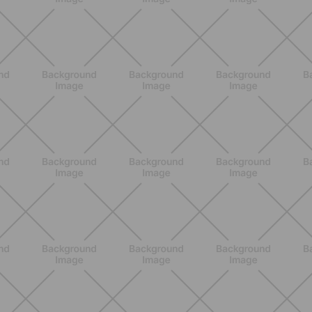
HIIT en casa 15 minutos: rutina de
alta energía para cardio y
tonificación
DESCUBRE MÁS
NUTRICIÓN
Comer ligero en verano: alimentos
antiinflamatorios e hidratación para