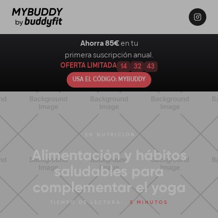
Ahorra 85€
en tu
primera suscripción anual.
OFERTA LIMITADA
14
32
42
USA EL CÓDIGO: MYBUDDY
EN
NUTRICIÓN
Alimentación y hábitos
saludables para
complementar el yoga
TIEMPO DE LECTURA:
5 MINUTOS