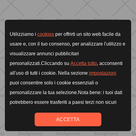
ENTRENAMIENTO
Rutina de 4 semanas de Pilates y
cardio suave en casa para sentirte
en armonía con tu cuerpo
DESCUBRE MÁS