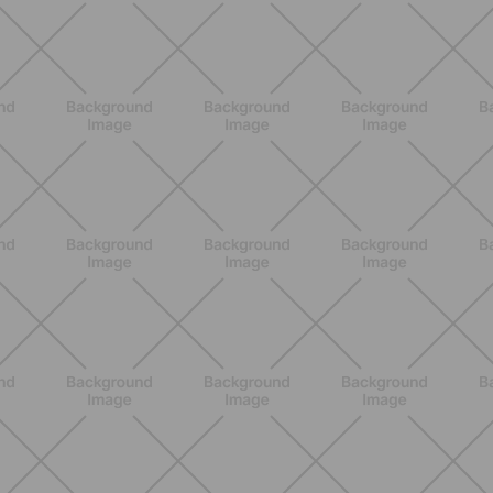
NUTRICIÓN
Comer ligero en verano: alimentos
antiinflamatorios e hidratación para
días calurosos
DESCUBRE MÁS
ENTRENAMIENTO