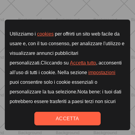
BIENESTAR
Retención de líquidos en verano:
qué hacer de verdad para sentirte
mejor cada día
DESCUBRE MÁS