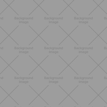
una postura fuerte y un abdomen
activo
DESCUBRE MÁS
ENTRENAMIENTO
Estiramientos pre-vacaciones:
prevenir molestias y ganar movilidad