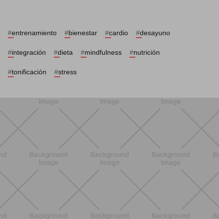
#
entrenamiento
#
bienestar
#
cardio
#
desayuno
#
integración
#
dieta
#
mindfulness
#
nutrición
#
tonificación
#
stress