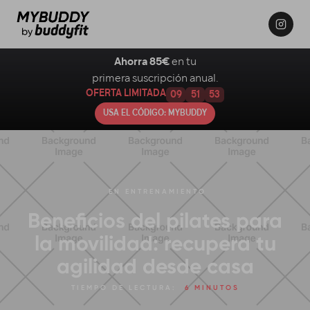
Ahorra 85€
en tu
primera suscripción anual.
OFERTA LIMITADA
09
51
52
USA EL CÓDIGO: MYBUDDY
EN
ENTRENAMIENTO
Beneficios del pilates para
la movilidad: recupera tu
agilidad desde casa
TIEMPO DE LECTURA:
6 MINUTOS