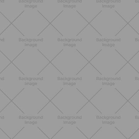
en verano
DESCUBRE MÁS
ENTRENAMIENTO
Rutina de 4 semanas de Pilates y
cardio suave en casa para sentirte
en armonía con tu cuerpo
DESCUBRE MÁS