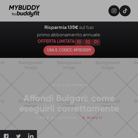
Risparmia 135€
sul tuo
primo abbonamento annuale.
OFFERTA LIMITATA
10
32
00
USA IL CODICE: MYBUDDY
IN
ALLENAMENTO
Affondi Bulgari: come
eseguirli correttamente
TEMPO DI LETTURA:
8 MINUTI