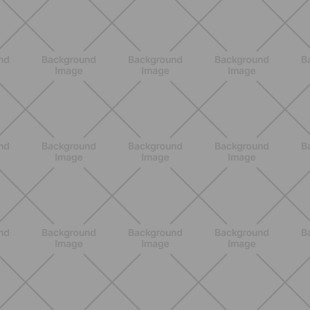
SCOPRI
NUTRIZIONE
Heinz Tomato Ketchup Zero: il gusto
autentico del pomodoro, in una
versione più leggera
SCOPRI