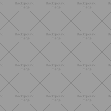
NUTRIZIONE
Grana Padano DOP: valori
nutrizionali, proprietà e perché fa
bene davvero
SCOPRI