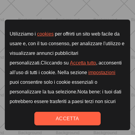
ALLENAMENTO
Scopri i Vincitori del Concorso
Allenati e Vinci con Buddyfit e
L'Occitane en Provence
SCOPRI