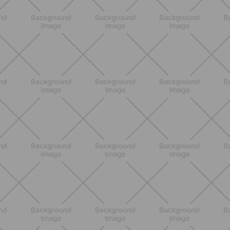
BENESSERE
Come aumentare il metabolismo: 7
metodi scientifici che funzionano
davvero
SCOPRI