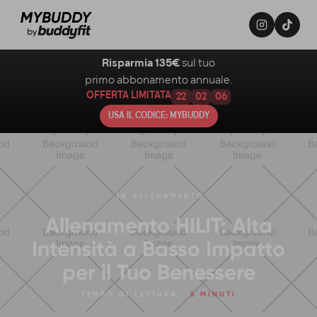
Risparmia 135€
sul tuo
primo abbonamento annuale.
OFFERTA LIMITATA
22
02
05
USA IL CODICE: MYBUDDY
IN
ALLENAMENTO
Allenamento HILIT: Alta
Intensità a Basso Impatto
per il Tuo Benessere
TEMPO DI LETTURA:
5 MINUTI