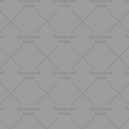
ALLENAMENTO
Scopri i Vincitori del Concorso
Allenati e Vinci con Buddyfit e
L'Occitane en Provence
SCOPRI