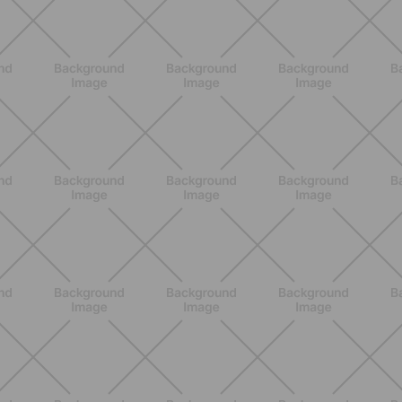
NUTRIZIONE
Grana Padano DOP: valori
nutrizionali, proprietà e perché fa
bene davvero
SCOPRI