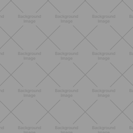
BENESSERE
Scopri i Vincitori del Concorso
Allenati e Vinci con Buddyfit e Philips
Lumea
SCOPRI