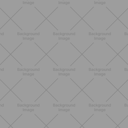
BENESSERE
Scopri i Vincitori del Concorso
Allenati e Vinci con Buddyfit e Philips
Lumea
SCOPRI