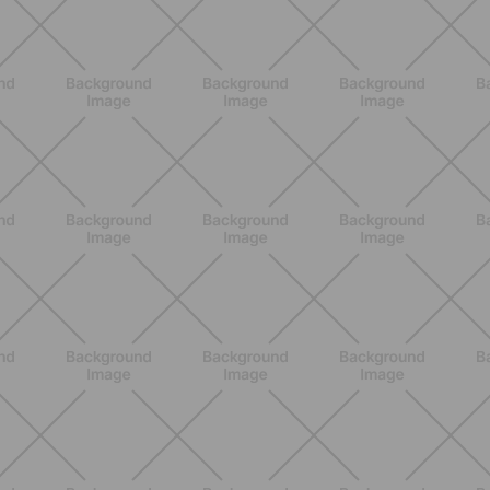
Pancia gonfia d'estate: perché con il
caldo peggiora e come stare meglio
SCOPRI
BENESSERE
Lipedema e attività fisica: cosa dice
la scienza per gestire i sintomi