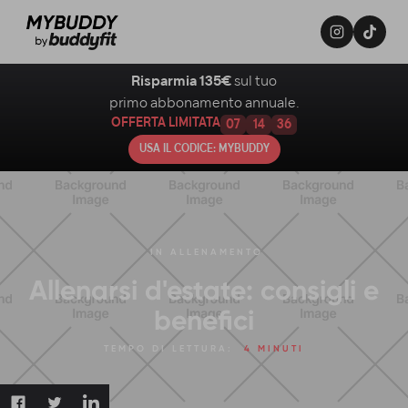
Risparmia 135€
sul tuo
primo abbonamento annuale.
OFFERTA LIMITATA
07
14
35
USA IL CODICE: MYBUDDY
IN
ALLENAMENTO
Allenarsi d'estate: consigli e
benefici
TEMPO DI LETTURA:
4 MINUTI