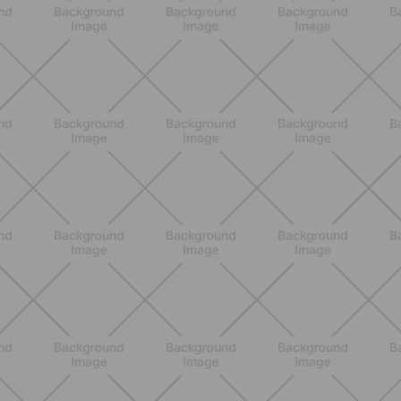
ALLENAMENTO
Addominali Donna: esercizi mirati
per un core forte e un addome
piatto
SCOPRI