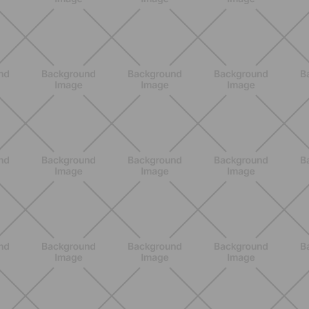
BENESSERE
Lipedema, cellulite o ritenzione?
Come riconoscerli e perché non sono
la stessa cosa
SCOPRI