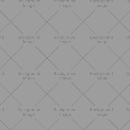
SCOPRI
BENESSERE
Estate e peli: cosa sapere se scegli
di rimuoverli