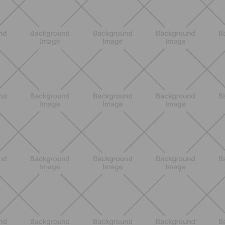
ALLENAMENTO
Scopri i Vincitori del Concorso
Allenati e Vinci con Buddyfit e
L'Occitane en Provence
SCOPRI