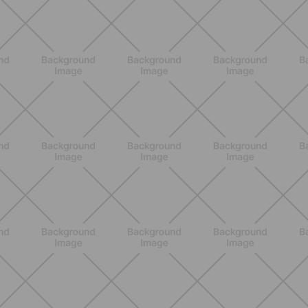
NUTRIZIONE
Heinz Tomato Ketchup Zero: il gusto
autentico del pomodoro, in una
versione più leggera
SCOPRI