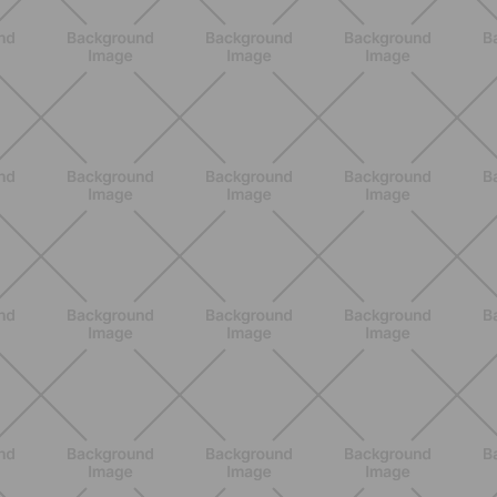
BENESSERE
Lipedema, cellulite e ritenzione
idrica: le differenze che nessuno ti
spiega
SCOPRI