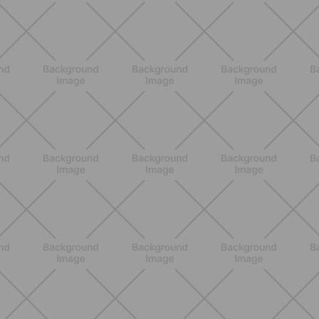
BENESSERE
Come aumentare il metabolismo: 7
metodi scientifici che funzionano
davvero
SCOPRI
ALLENAMENTO