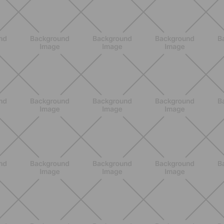
BENESSERE
Epilazione: dai metodi più comuni
alla luce pulsata a casa con Philips
Lumea
SCOPRI