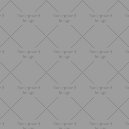
Addominali Donna: esercizi mirati
per un core forte e un addome
piatto
SCOPRI
ALLENAMENTO
Pilates Reformer a casa: tonifica