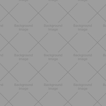
Scopri i Vincitori del Concorso
Allenati e Vinci con Buddyfit e
L'Occitane en Provence
SCOPRI
BENESSERE
Scopri i Vincitori del Concorso