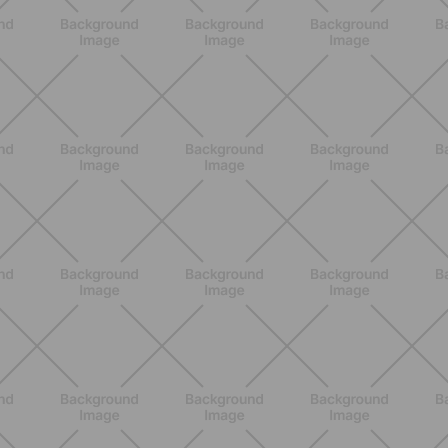
BENESSERE
Lipedema, cellulite o ritenzione?
Come riconoscerli e perché non sono
la stessa cosa
SCOPRI