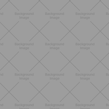
NUTRIZIONE
Grana Padano DOP: valori
nutrizionali, proprietà e perché fa
bene davvero
SCOPRI
ALLENAMENTO