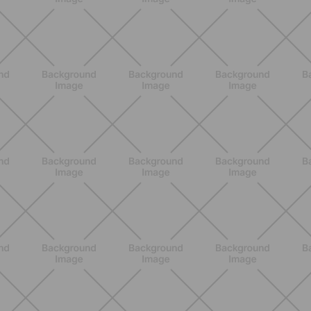
tutto il corpo con movimenti
controllati e a basso impatto
SCOPRI
ALLENAMENTO
Pilates con attrezzi: come migliorare
forza e mobilità con gli strumenti