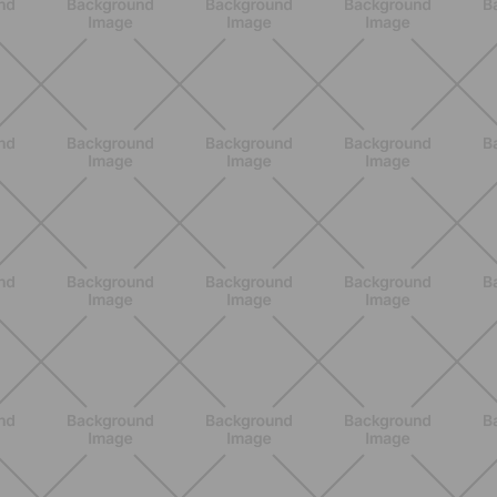
NUTRIZIONE
Heinz Tomato Ketchup Zero: il gusto
autentico del pomodoro, in una
versione più leggera
SCOPRI