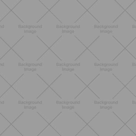
SCOPRI
BENESSERE
Come aumentare il metabolismo: 7
metodi scientifici che funzionano
davvero
SCOPRI