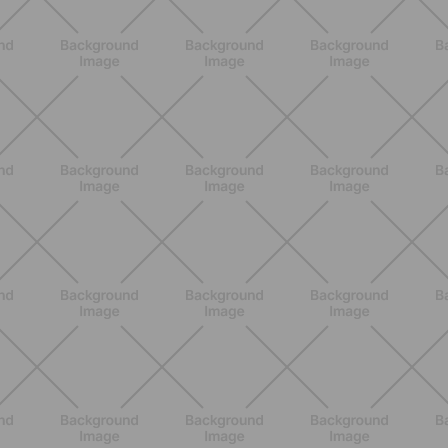
BENESSERE
Estate e peli: cosa sapere se scegli
di rimuoverli
SCOPRI