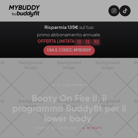
Risparmia 135€
sul tuo
primo abbonamento annuale.
OFFERTA LIMITATA
13
13
51
USA IL CODICE: MYBUDDY
IN
ALLENAMENTO
Booty On Fire II, il
programma Buddyfit per il
lower body
TEMPO DI LETTURA:
4 MINUTI