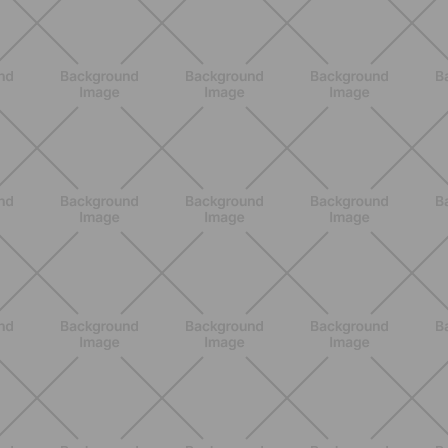
BENESSERE
Lipedema, cellulite e ritenzione
idrica: le differenze che nessuno ti
spiega
SCOPRI