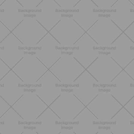
Allenati e Vinci con Buddyfit e Philips
Lumea
SCOPRI
ALLENAMENTO
Pilates con le bottiglie d'acqua:
esercizi facili ed efficaci da fare a
casa