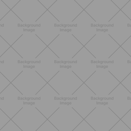
SCOPRI
ALLENAMENTO
Pilates Mat: come allenare tutto il
corpo sul tappetino in modo
semplice ed efficace
SCOPRI