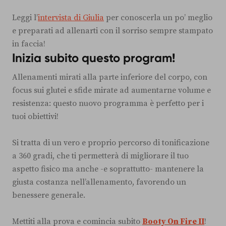
Leggi l’
intervista di Giulia
per conoscerla un po’ meglio
e preparati ad allenarti con il sorriso sempre stampato
in faccia!
Inizia subito questo program!
Allenamenti mirati alla parte inferiore del corpo, con
focus sui glutei e sfide mirate ad aumentarne volume e
resistenza: questo nuovo programma è perfetto per i
tuoi obiettivi!
Si tratta di un vero e proprio percorso di tonificazione
a 360 gradi, che ti permetterà di migliorare il tuo
aspetto fisico ma anche -e soprattutto- mantenere la
giusta costanza nell’allenamento, favorendo un
benessere generale.
Mettiti alla prova e comincia subito
Booty On Fire II
!