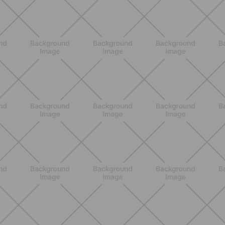
BENESSERE
Scopri i Vincitori del Concorso
Allenati e Vinci con Buddyfit e Philips
Lumea
SCOPRI