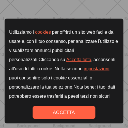
Come aumentare il metabolismo: 7
metodi scientifici che funzionano
davvero
SCOPRI
ALLENAMENTO
Glutei e cosce: il workout estivo