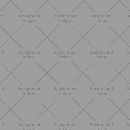
NUTRIZIONE
Heinz Tomato Ketchup Zero: il gusto
autentico del pomodoro, in una
versione più leggera
SCOPRI