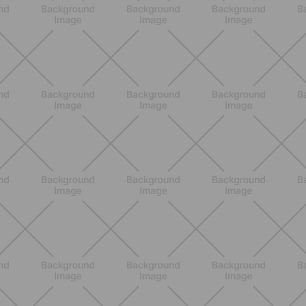
ALLENAMENTO
Pilates con le bottiglie d'acqua:
esercizi facili ed efficaci da fare a
casa
SCOPRI
BENESSERE