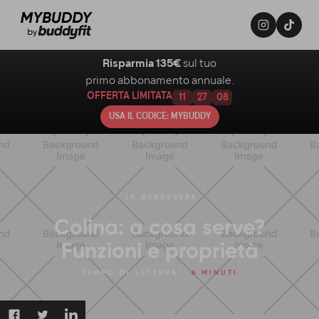
Risparmia 135€
sul tuo
primo abbonamento annuale.
OFFERTA LIMITATA
11
27
07
USA IL CODICE: MYBUDDY
IN
BENESSERE
Colina: a cosa serve?
Funzioni e proprietà
TEMPO DI LETTURA:
6 MINUTI