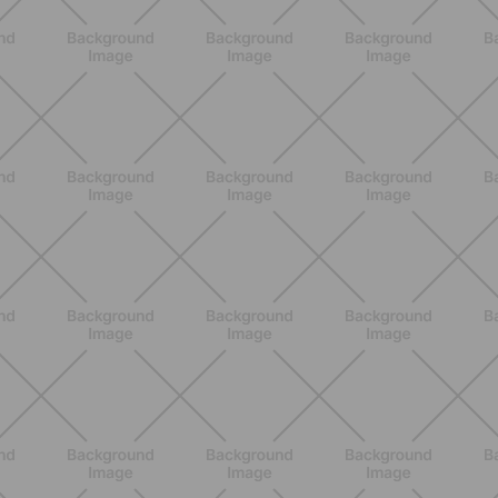
ALLENAMENTO
Scopri i Vincitori del Concorso
Allenati e Vinci con Buddyfit e
L'Occitane en Provence
SCOPRI