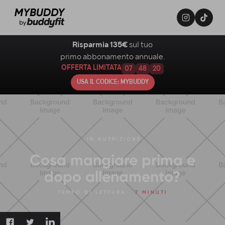
Risparmia 135€
sul tuo
primo abbonamento annuale.
OFFERTA LIMITATA
07
48
19
USA IL CODICE: MYBUDDY
IN
NUTRIZIONE
Cosa mangiare prima e
dopo allenamento?
TEMPO DI LETTURA:
7 MINUTI