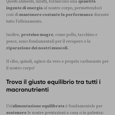
Questi alimenti, infatti, forniscono una
quantità
ingente di energia
al nostro corpo, permettendoci
così di
mantenere costante
la performance
durante
tutto l'allenamento.
Inoltre,
proteine magre
, come pollo, tacchino e
pesce, sono fondamentali per il recupero e la
riparazione dei nostri muscoli
.
Il cibo, quindi, agisce da vero e proprio carburante per
il nostro corpo!
Trova il giusto equilibrio tra tutti i
macronutrienti
Un'
alimentazione equilibrata
è fondamentale per
sostenere
le nostre prestazioni a casa o in palestra: