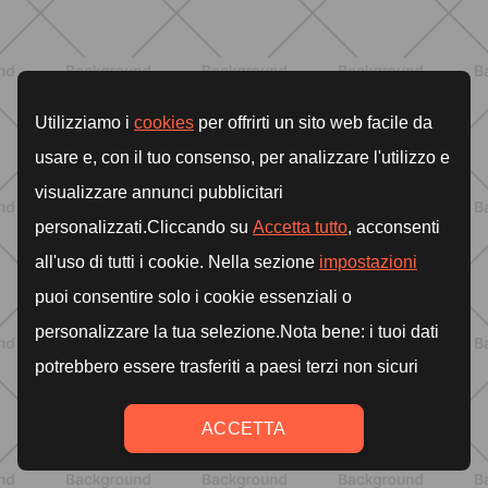
ALLENAMENTO
Glutei e cosce: il workout estivo
dolce ma efficace da fare a casa
SCOPRI