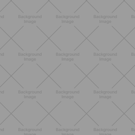
Heinz Tomato Ketchup Zero: il gusto
autentico del pomodoro, in una
versione più leggera
SCOPRI
NUTRIZIONE
Grana Padano DOP: valori