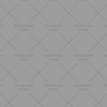
nutrizionali, proprietà e perché fa
bene davvero
SCOPRI
ALLENAMENTO
Scopri i Vincitori del Concorso
Allenati e Vinci con Buddyfit e
L'Occitane en Provence