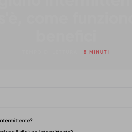
giuno intermitten
s'è, come funzion
benefici
TEMPO DI LETTURA:
8 MINUTI
 intermittente?