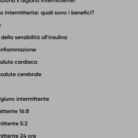
ziona il digiuno intermittente?
o intermittente: quali sono i benefici?
o
ella sensibilità all'insulina
'infiammazione
salute cardiaca
 salute cerebrale
digiuno intermittente
ittente 16:8
mittente 5:2
mittente 24 ore