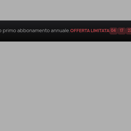
uo
primo abbonamento annuale.
OFFERTA LIMITATA
04
17
2