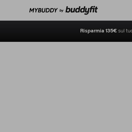
Risparmia 135€
sul t