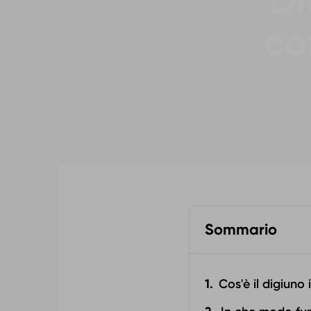
Di
co
Sommario
Cos'è il digiuno