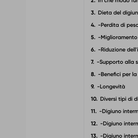
In che modo fun
Dieta del digiun
-Perdita di pes
-Miglioramento d
-Riduzione dell
-Supporto alla 
-Benefici per la
-Longevità
Diversi tipi di 
-Digiuno interm
-Digiuno inter
-Digiuno inter