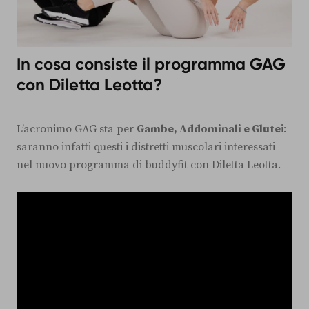
In cosa consiste il programma GAG
con Diletta Leotta?
L’acronimo GAG sta per
Gambe, Addominali e Glute
i:
saranno infatti questi i distretti muscolari interessati
nel nuovo programma di buddyfit con Diletta Leotta.