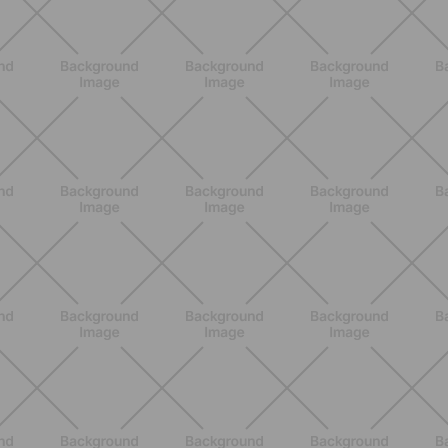
BENESSERE
Come aumentare il metabolismo: 7
metodi scientifici che funzionano
davvero
SCOPRI