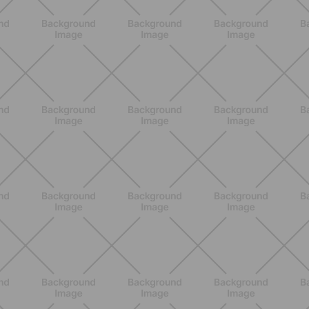
piatto
SCOPRI
ALLENAMENTO
Pilates Reformer a casa: tonifica
tutto il corpo con movimenti
controllati e a basso impatto