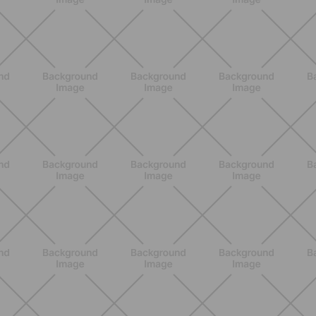
Heinz Tomato Ketchup Zero: il gusto
autentico del pomodoro, in una
versione più leggera
SCOPRI
NUTRIZIONE
Grana Padano DOP: valori