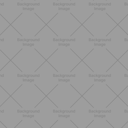
SCOPRI
ALLENAMENTO
Pilates con le bottiglie d'acqua:
esercizi facili ed efficaci da fare a
casa
SCOPRI