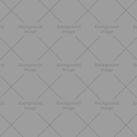
L'Occitane en Provence
SCOPRI
BENESSERE
Scopri i Vincitori del Concorso
Allenati e Vinci con Buddyfit e Philips
Lumea