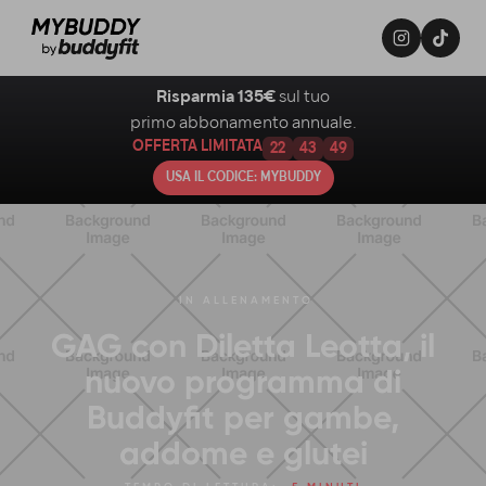
Risparmia 135€
sul tuo
primo abbonamento annuale.
OFFERTA LIMITATA
22
43
48
USA IL CODICE: MYBUDDY
IN
ALLENAMENTO
GAG con Diletta Leotta, il
nuovo programma di
Buddyfit per gambe,
addome e glutei