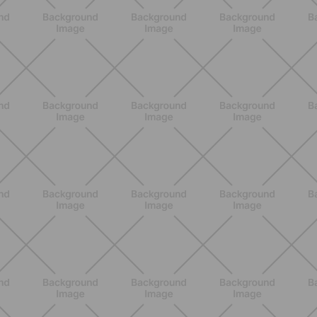
BENESSERE
Estate e peli: cosa sapere se scegli
di rimuoverli
SCOPRI