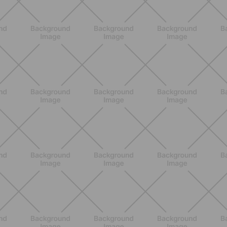
BENESSERE
Epilazione: dai metodi più comuni
alla luce pulsata a casa con Philips
Lumea
SCOPRI
NUTRIZIONE