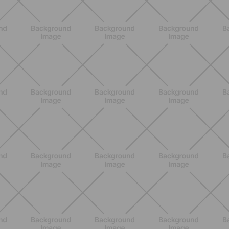
BENESSERE
Lipedema, cellulite e ritenzione
idrica: le differenze che nessuno ti
spiega
SCOPRI
ALLENAMENTO