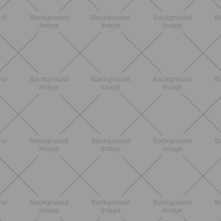
nutrizionali, proprietà e perché fa
bene davvero
SCOPRI
ALLENAMENTO
Scopri i Vincitori del Concorso
Allenati e Vinci con Buddyfit e