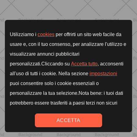
ALLENAMENTO
Pilates Mat: come allenare tutto il
corpo sul tappetino in modo
semplice ed efficace
SCOPRI