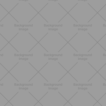
Addominali in piedi: 8 esercizi
efficaci senza tappetino
SCOPRI
ALLENAMENTO
Addominali Donna: esercizi mirati
per un core forte e un addome