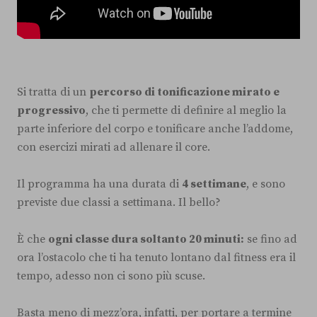
Si tratta di un
percorso di tonificazione mirato e
progressivo
, che ti permette di definire al meglio la
parte inferiore del corpo e tonificare anche l’addome,
con esercizi mirati ad allenare il core.
Il programma ha una durata di
4 settimane
, e sono
previste due classi a settimana. Il bello?
È che
ogni classe dura soltanto 20 minuti:
se fino ad
ora l’ostacolo che ti ha tenuto lontano dal fitness era il
tempo, adesso non ci sono più scuse.
Basta meno di mezz’ora, infatti, per portare a termine