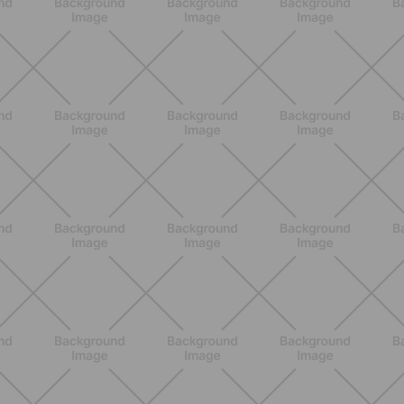
BENESSERE
Lipedema, cellulite o ritenzione?
Come riconoscerli e perché non sono
la stessa cosa
SCOPRI