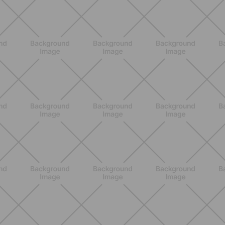
SCOPRI
ALLENAMENTO
Pilates con attrezzi: come migliorare
forza e mobilità con gli strumenti
giusti
SCOPRI