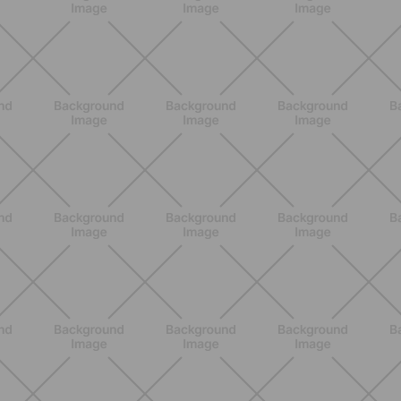
BENESSERE
Come aumentare il metabolismo: 7
metodi scientifici che funzionano
davvero
SCOPRI