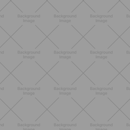
Lipedema, cellulite o ritenzione?
Come riconoscerli e perché non sono
la stessa cosa
SCOPRI
BENESSERE