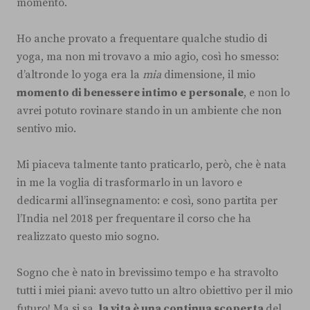
momento.
Ho anche provato a frequentare qualche studio di
yoga, ma non mi trovavo a mio agio, così ho smesso:
d’altronde lo yoga era la
mia
dimensione, il mio
momento di benessere intimo e personale
, e non lo
avrei potuto rovinare stando in un ambiente che non
sentivo mio.
Mi piaceva talmente tanto praticarlo, però, che è nata
in me la voglia di trasformarlo in un lavoro e
dedicarmi all’insegnamento: e così, sono partita per
l’India nel 2018 per frequentare il corso che ha
realizzato questo mio sogno.
Sogno che è nato in brevissimo tempo e ha stravolto
tutti i miei piani: avevo tutto un altro obiettivo per il mio
futuro! Ma si sa,
la vita è una continua scoperta
del