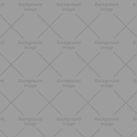
BENESSERE
Scopri i Vincitori del Concorso
Allenati e Vinci con Buddyfit e Philips
Lumea
SCOPRI