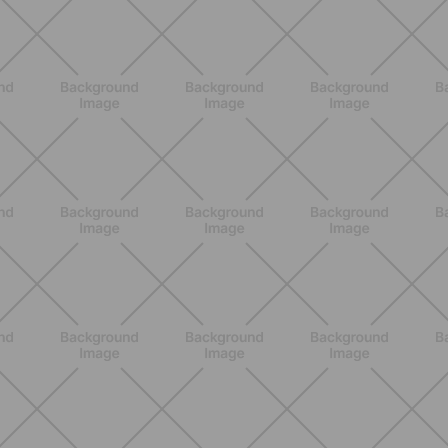
SCOPRI
ALLENAMENTO
Scopri i Vincitori del Concorso
Allenati e Vinci con Buddyfit e
L'Occitane en Provence
SCOPRI