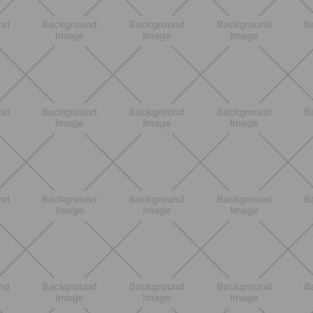
autentico del pomodoro, in una
versione più leggera
SCOPRI
NUTRIZIONE
Grana Padano DOP: valori
nutrizionali, proprietà e perché fa
bene davvero