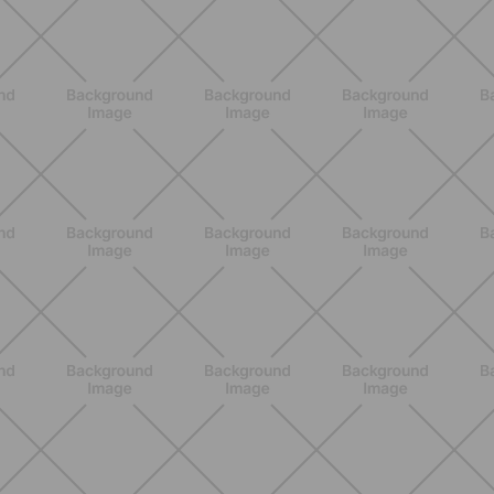
SCOPRI
ALLENAMENTO
Pilates Reformer a casa: tonifica
tutto il corpo con movimenti
controllati e a basso impatto
SCOPRI