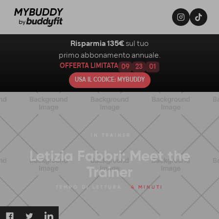
Risparmia 135€
sul tuo
primo abbonamento annuale.
OFFERTA LIMITATA
09
23
00
USA IL CODICE: MYBUDDY
IN
TRAINER
Letizia Fabbri: Meet the
Trainer
TEMPO DI LETTURA:
4 MINUTI