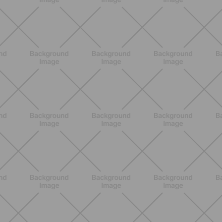
Epilazione: dai metodi più comuni
alla luce pulsata a casa con Philips
Lumea
SCOPRI
NUTRIZIONE
Heinz Tomato Ketchup Zero: il gusto