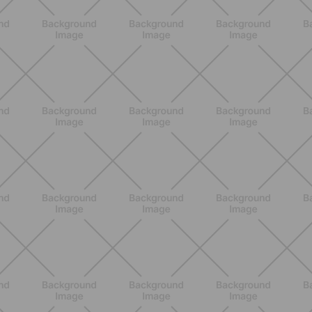
SCOPRI
ALLENAMENTO
Addominali Donna: esercizi mirati
per un core forte e un addome
piatto