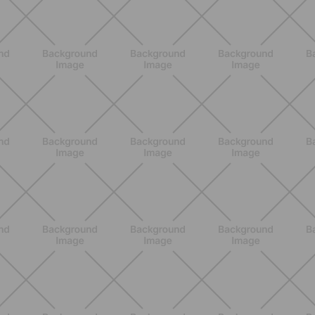
BENESSERE
Estate e peli: cosa sapere se scegli
di rimuoverli
SCOPRI