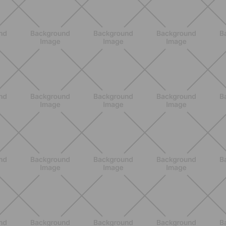
ALLENAMENTO
Pilates con le bottiglie d'acqua:
esercizi facili ed efficaci da fare a
casa
SCOPRI