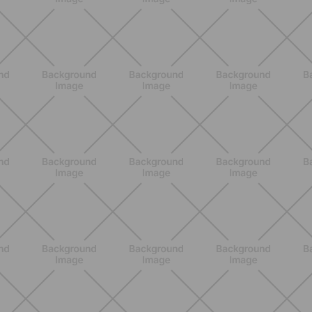
Lipedema, cellulite e ritenzione
idrica: le differenze che nessuno ti
spiega
SCOPRI
ALLENAMENTO
Addominali in piedi: 8 esercizi
efficaci senza tappetino