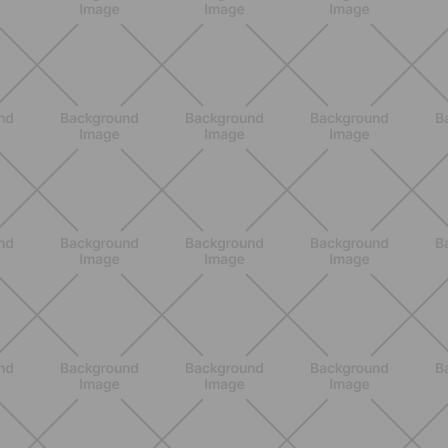
BENESSERE
Epilazione: dai metodi più comuni
alla luce pulsata a casa con Philips
Lumea
SCOPRI