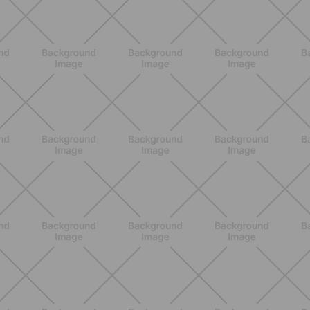
BENESSERE
Scopri i Vincitori del Concorso
Allenati e Vinci con Buddyfit e Philips
Lumea
SCOPRI
ALLENAMENTO