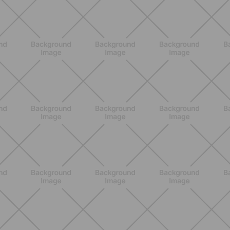
BENESSERE
Estate e peli: cosa sapere se scegli
di rimuoverli
SCOPRI