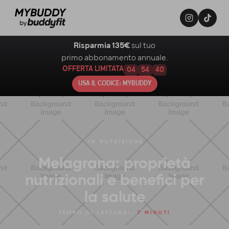
Risparmia 135€
sul tuo
primo abbonamento annuale.
OFFERTA LIMITATA
04
54
39
USA IL CODICE: MYBUDDY
IN
NUTRIZIONE
Melagrana: proprietà
nutrizionali e benefici per
la salute
TEMPO DI LETTURA:
7 MINUTI