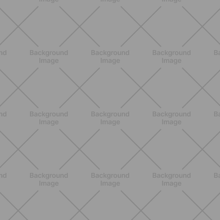
SCOPRI
BENESSERE
Pancia gonfia d'estate: perché con il
caldo peggiora e come stare meglio
SCOPRI