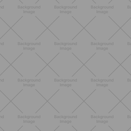
ALLENAMENTO
Scopri i Vincitori del Concorso
Allenati e Vinci con Buddyfit e
L'Occitane en Provence
SCOPRI