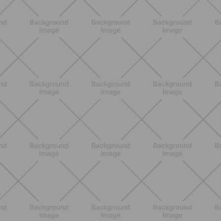
NUTRIZIONE
Heinz Tomato Ketchup Zero: il gusto
autentico del pomodoro, in una
versione più leggera
SCOPRI