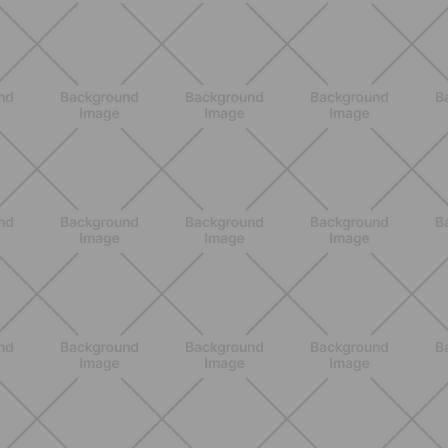
NUTRIZIONE
Grana Padano DOP: valori
nutrizionali, proprietà e perché fa
bene davvero
SCOPRI