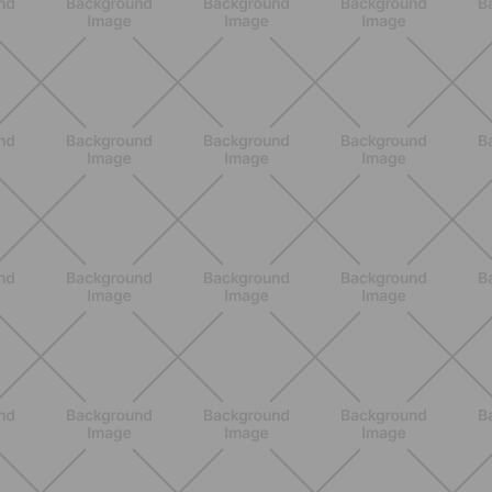
Pilates con le bottiglie d'acqua:
esercizi facili ed efficaci da fare a
casa
SCOPRI
BENESSERE
Come aumentare il metabolismo: 7
metodi scientifici che funzionano