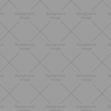
davvero
SCOPRI
ALLENAMENTO
Glutei e cosce: il workout estivo
dolce ma efficace da fare a casa