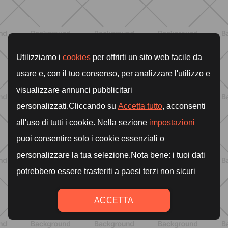
BENESSERE
Lipedema, cellulite o ritenzione?
Come riconoscerli e perché non sono
la stessa cosa
SCOPRI