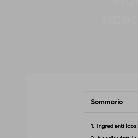
Noo
rice
Sommario
Ingredienti (dos