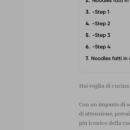
Noodles fatti i
-Step 1
-Step 2
-Step 3
-Step 4
Noodles fatti in
Hai voglia di cucina
Con un impasto di se
di attenzione, potra
più iconico della cu