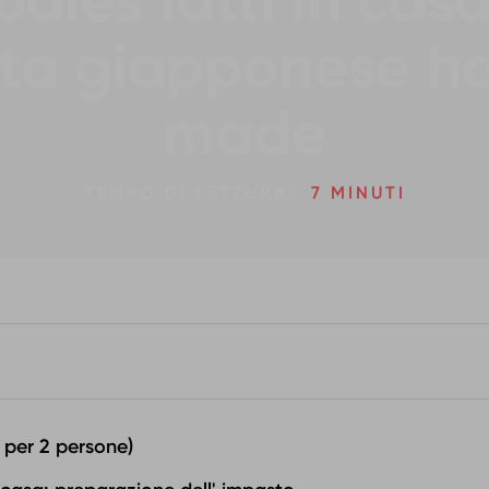
dles fatti in casa
tta giapponese 
made
TEMPO DI LETTURA:
7 MINUTI
i per 2 persone)