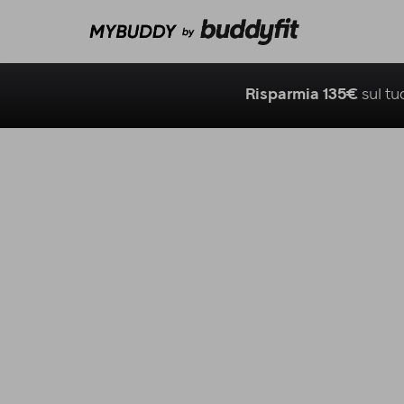
Risparmia 135€
sul t