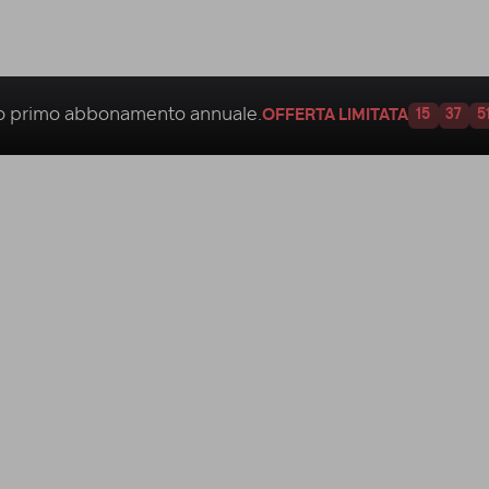
uo
primo abbonamento annuale.
OFFERTA LIMITATA
15
37
5