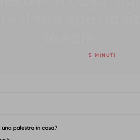
lestre in casa: c
re il tuo spazio fi
ideale
TEMPO DI LETTURA:
5 MINUTI
e una palestra in casa?