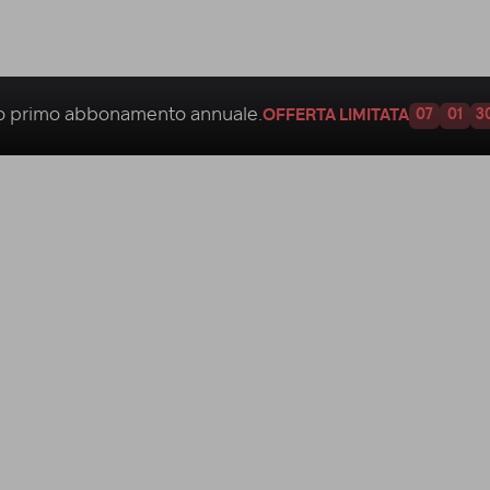
uo
primo abbonamento annuale.
OFFERTA LIMITATA
07
01
2