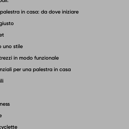
ali:
alestra in casa: da dove iniziare‍
 giusto
et
 uno stile
ttrezzi in modo funzionale
enziali per una palestra in casa
li
tness
e
cyclette