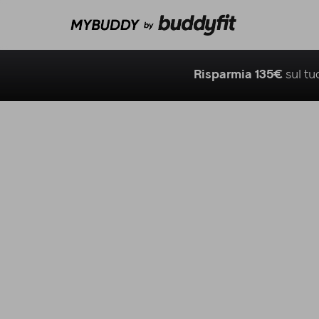
Risparmia 135€
sul t