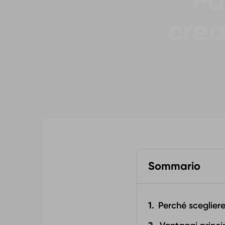
Pa
crea
Sommario
Perché sceglier