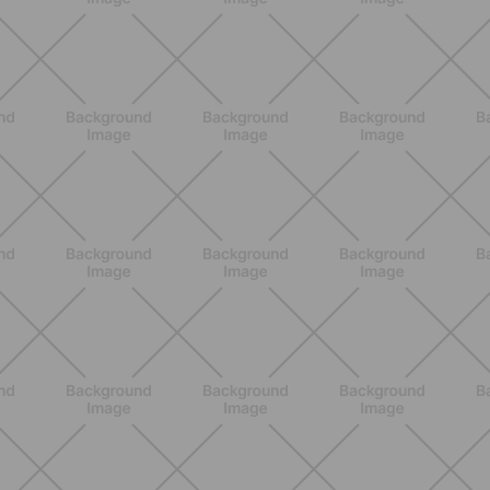
ALLENAMENTO
Addominali in piedi: 8 esercizi
efficaci senza tappetino
SCOPRI