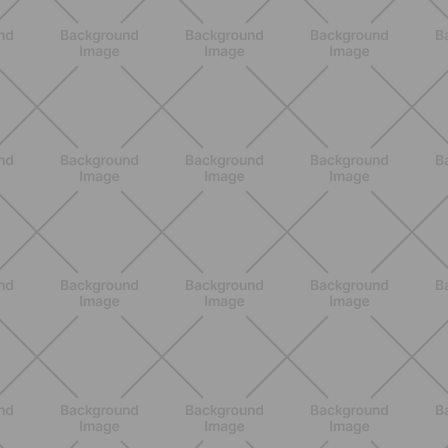
NUTRIZIONE
Grana Padano DOP: valori
nutrizionali, proprietà e perché fa
bene davvero
SCOPRI