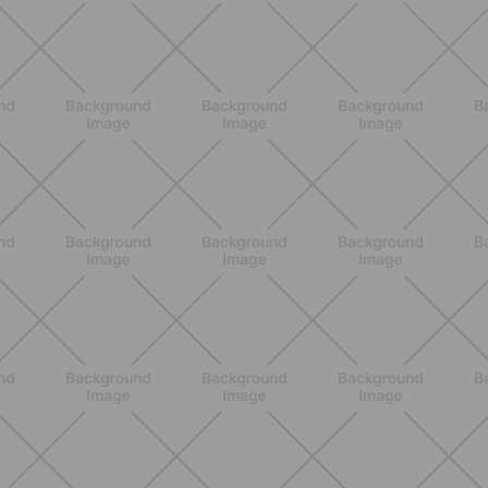
BENESSERE
Pancia gonfia d'estate: perché con il
caldo peggiora e come stare meglio
SCOPRI
BENESSERE