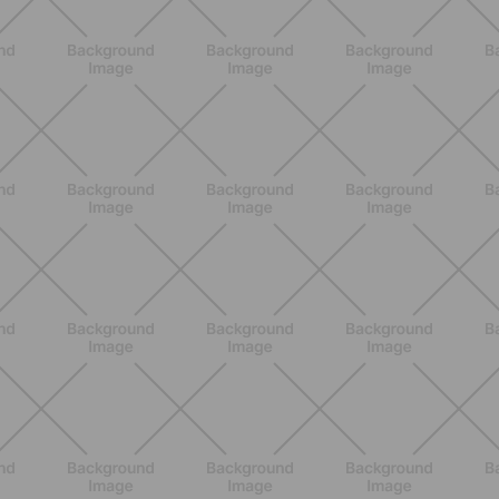
ALLENAMENTO
Glutei e cosce: il workout estivo
dolce ma efficace da fare a casa
SCOPRI