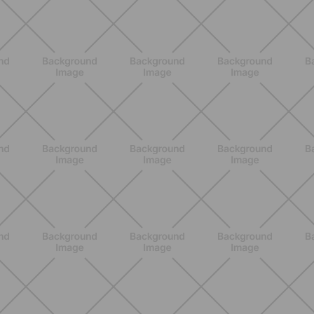
ALLENAMENTO
Scopri i Vincitori del Concorso
Allenati e Vinci con Buddyfit e
L'Occitane en Provence
SCOPRI