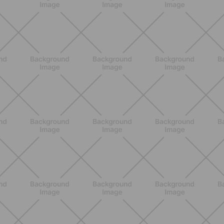
BENESSERE
Come aumentare il metabolismo: 7
metodi scientifici che funzionano
davvero
SCOPRI