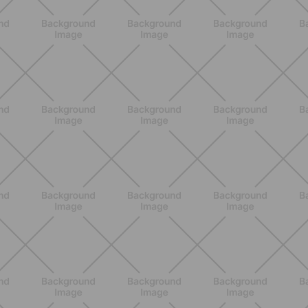
ALLENAMENTO
Addominali Donna: esercizi mirati
per un core forte e un addome
piatto
SCOPRI