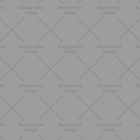
Lipedema e attività fisica: cosa dice
la scienza per gestire i sintomi
SCOPRI
BENESSERE
Estate e peli: cosa sapere se scegli