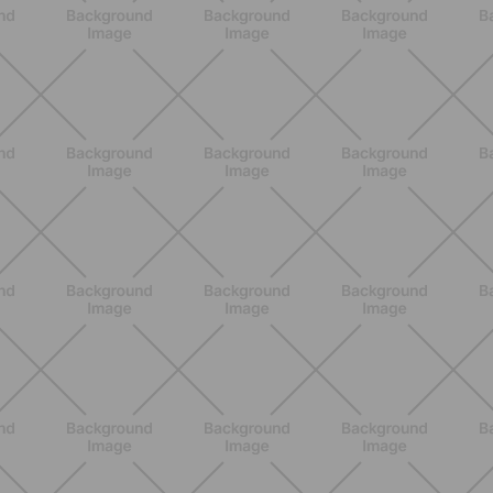
BENESSERE
Scopri i Vincitori del Concorso
Allenati e Vinci con Buddyfit e Philips
Lumea
SCOPRI