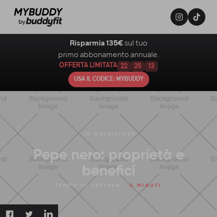
Risparmia 135€
sul tuo
primo abbonamento annuale.
OFFERTA LIMITATA
22
25
12
USA IL CODICE: MYBUDDY
IN
NUTRIZIONE
Pepe nero: proprietà e
benefici
TEMPO DI LETTURA:
4 MINUTI