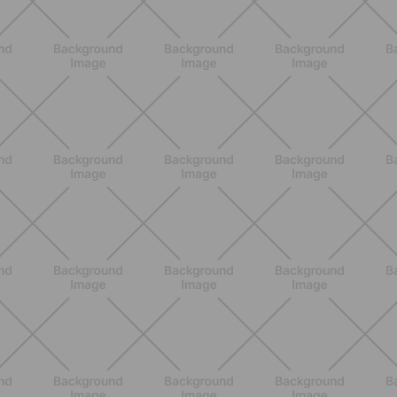
SCOPRI
BENESSERE
Lipedema, cellulite e ritenzione
idrica: le differenze che nessuno ti
spiega
SCOPRI