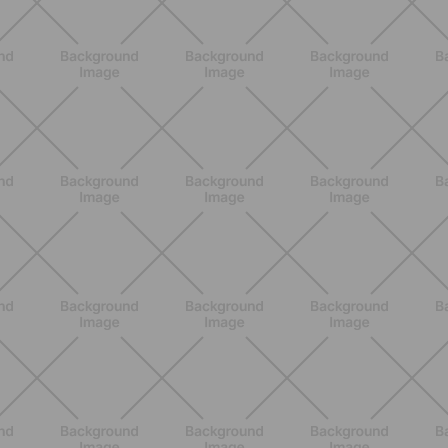
BENESSERE
Epilazione: dai metodi più comuni
alla luce pulsata a casa con Philips
Lumea
SCOPRI