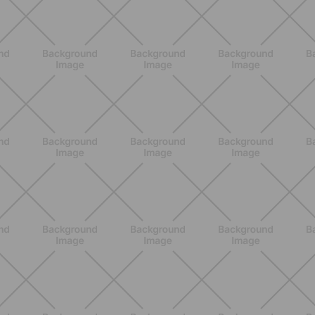
di rimuoverli
SCOPRI
BENESSERE
Pelle ed elasticità in gravidanza con
Weleda: perché la routine