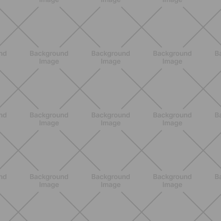
NUTRIZIONE
Heinz Tomato Ketchup Zero: il gusto
autentico del pomodoro, in una
versione più leggera
SCOPRI