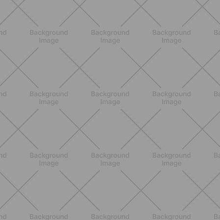
ALLENAMENTO
Pilates con le bottiglie d'acqua:
esercizi facili ed efficaci da fare a
casa
SCOPRI