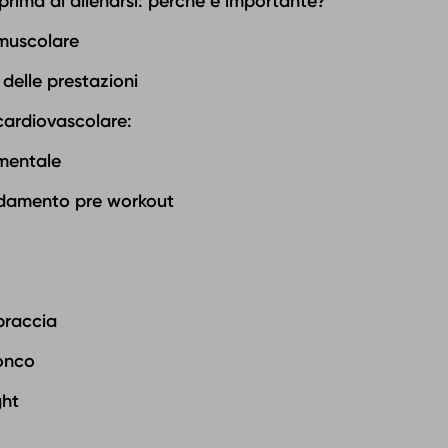
rima di allenarsi: perché è importante?
muscolare
delle prestazioni
cardiovascolare:
mentale
aldamento pre workout
o
 braccia
ronco
ght