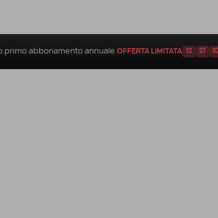
uo
primo abbonamento annuale.
OFFERTA LIMITATA
12
27
3