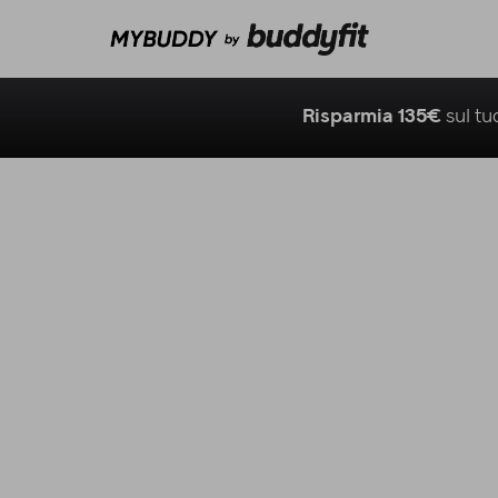
Risparmia 135€
sul t