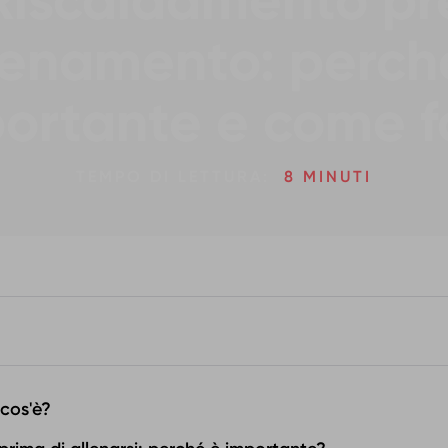
Riscaldamento pr
lenamento: perch
ortante e come f
TEMPO DI LETTURA:
8 MINUTI
cos'è?