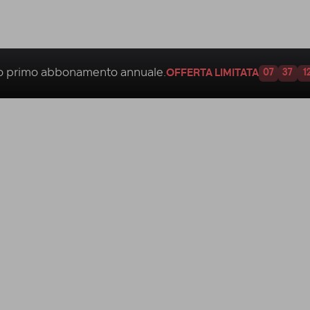
uo
primo abbonamento annuale.
OFFERTA LIMITATA
07
37
1