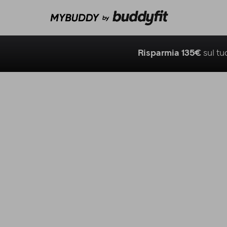
Risparmia 135€
sul t