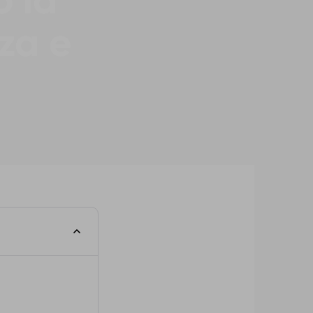
o la
za e