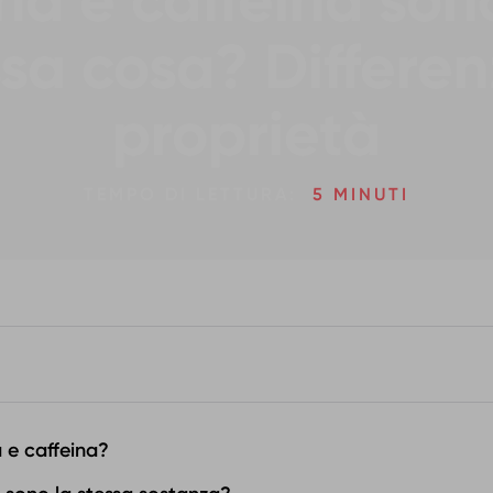
na e caffeina son
ssa cosa? Differen
proprietà
TEMPO DI LETTURA:
5 MINUTI
 e caffeina?