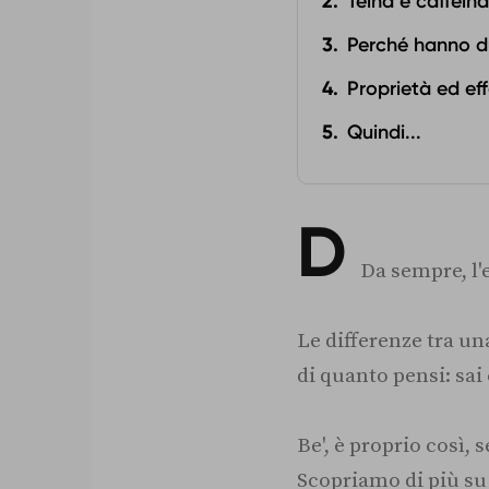
Teina e caffein
Perché hanno d
Proprietà ed eff
Quindi...
D
Da sempre, l'
Le differenze tra un
di quanto pensi: sai
Be', è proprio così,
Scopriamo di più su 