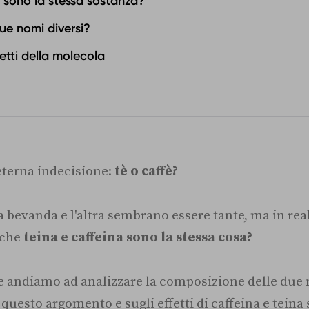
a sono la stessa sostanza?
ue nomi diversi?
etti della molecola
eterna indecisione:
tè o caffè?
a bevanda e l'altra sembrano essere tante, ma in re
 che
teina e caffeina sono la stessa cosa?
 se andiamo ad analizzare la composizione delle due
questo argomento e sugli effetti di caffeina e teina 