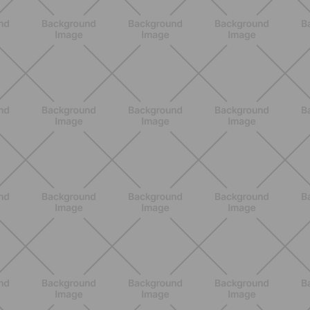
ALLENAMENTO
Pilates con le bottiglie d'acqua:
esercizi facili ed efficaci da fare a
casa
SCOPRI
BENESSERE