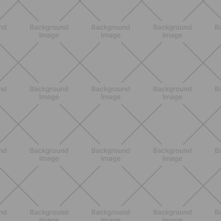
ALLENAMENTO
Scopri i Vincitori del Concorso
Allenati e Vinci con Buddyfit e
L'Occitane en Provence
SCOPRI