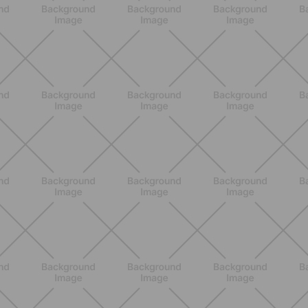
dolce ma efficace da fare a casa
SCOPRI
BENESSERE
Pancia gonfia d'estate: perché con il
caldo peggiora e come stare meglio