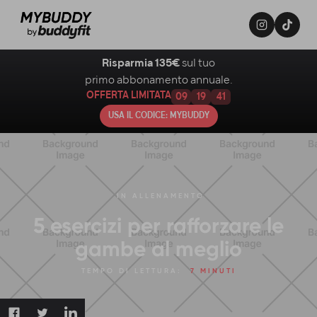
Risparmia 135€
sul tuo
primo abbonamento annuale.
OFFERTA LIMITATA
09
19
40
USA IL CODICE: MYBUDDY
IN
ALLENAMENTO
5 esercizi per rafforzare le
gambe al meglio
TEMPO DI LETTURA:
7 MINUTI