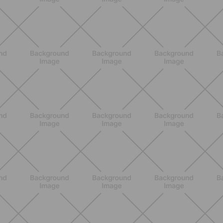
BENESSERE
Scopri i Vincitori del Concorso
Allenati e Vinci con Buddyfit e Philips
Lumea
SCOPRI