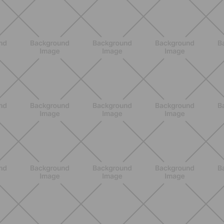
Come aumentare il metabolismo: 7
metodi scientifici che funzionano
davvero
SCOPRI
ALLENAMENTO
Glutei e cosce: il workout estivo