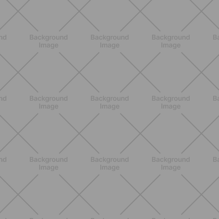
NUTRIZIONE
Heinz Tomato Ketchup Zero: il gusto
autentico del pomodoro, in una
versione più leggera
SCOPRI