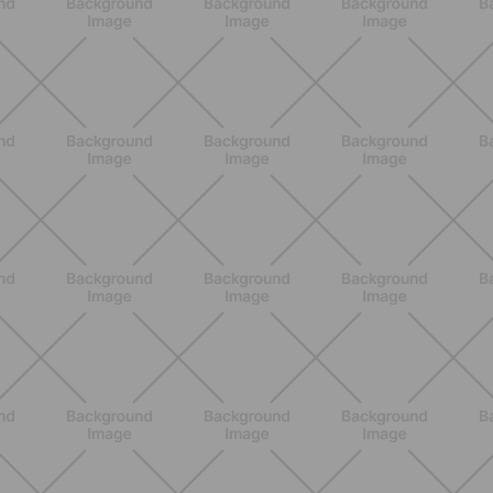
NUTRIZIONE
Grana Padano DOP: valori
nutrizionali, proprietà e perché fa
bene davvero
SCOPRI