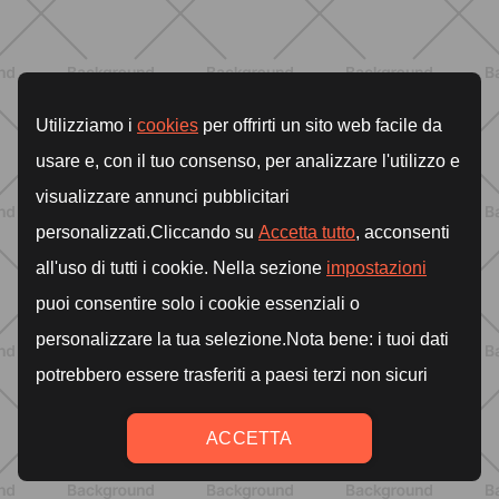
SCOPRI
ALLENAMENTO
Addominali in piedi: 8 esercizi
efficaci senza tappetino
SCOPRI