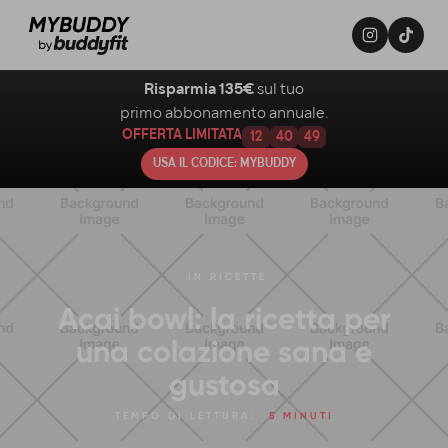
Risparmia 135€
sul tuo
primo abbonamento annuale.
OFFERTA LIMITATA
12
40
48
USA IL CODICE: MYBUDDY
IN
RICETTE
Acai bowl: la ricetta per
una colazione sana e
gustosa
TEMPO DI LETTURA:
5 MINUTI