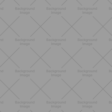
Estate e peli: cosa sapere se scegli
di rimuoverli
SCOPRI
BENESSERE
Pelle ed elasticità in gravidanza con