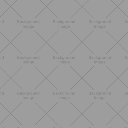
BENESSERE
Come aumentare il metabolismo: 7
metodi scientifici che funzionano
davvero
SCOPRI