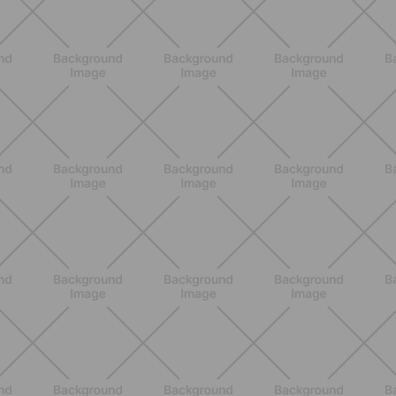
SCOPRI
NUTRIZIONE
Heinz Tomato Ketchup Zero: il gusto
autentico del pomodoro, in una
versione più leggera
SCOPRI