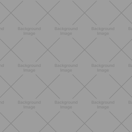
BENESSERE
Scopri i Vincitori del Concorso
Allenati e Vinci con Buddyfit e Philips
Lumea
SCOPRI