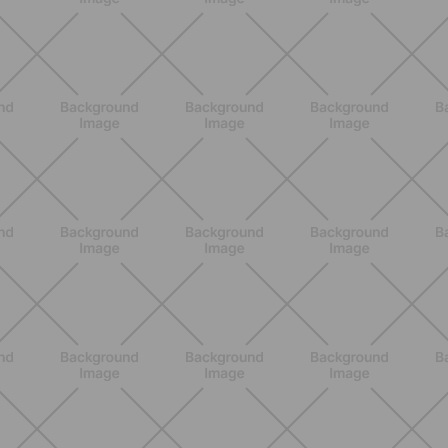
BENESSERE
Lipedema e attività fisica: cosa dice
la scienza per gestire i sintomi
SCOPRI
BENESSERE