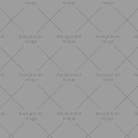
NUTRIZIONE
Grana Padano DOP: valori
nutrizionali, proprietà e perché fa
bene davvero
SCOPRI