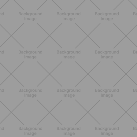
ALLENAMENTO
Scopri i Vincitori del Concorso
Allenati e Vinci con Buddyfit e
L'Occitane en Provence
SCOPRI