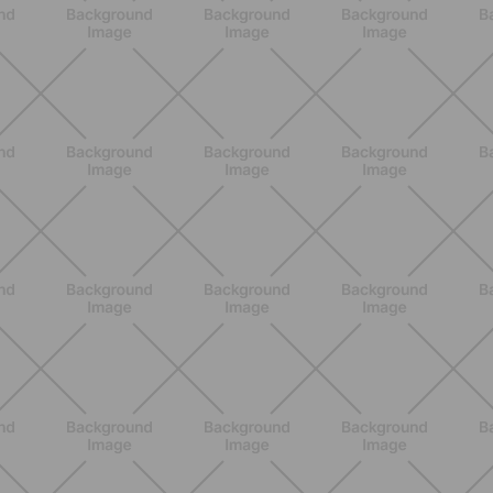
la stessa cosa
SCOPRI
BENESSERE
Lipedema, cellulite e ritenzione
idrica: le differenze che nessuno ti
spiega