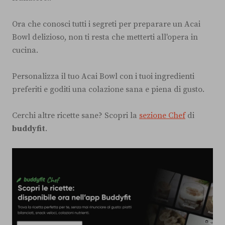
Ora che conosci tutti i segreti per preparare un Acai
Bowl delizioso, non ti resta che metterti all'opera in
cucina.
Personalizza il tuo Acai Bowl con i tuoi ingredienti
preferiti e goditi una colazione sana e piena di gusto.
Cerchi altre ricette sane? Scopri la
sezione Chef
di
buddyfit
.