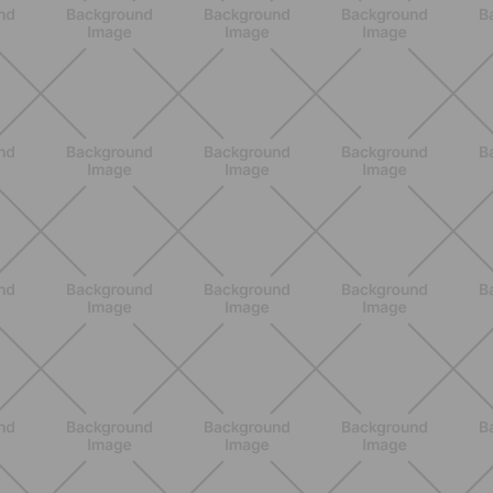
Heinz Tomato Ketchup Zero: il gusto
autentico del pomodoro, in una
versione più leggera
SCOPRI
NUTRIZIONE