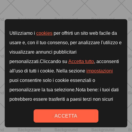
Grana Padano DOP: valori
nutrizionali, proprietà e perché fa
bene davvero
SCOPRI
ALLENAMENTO
Scopri i Vincitori del Concorso
Allenati e Vinci con Buddyfit e