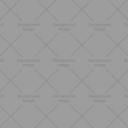
BENESSERE
Epilazione: dai metodi più comuni
alla luce pulsata a casa con Philips
Lumea
SCOPRI
NUTRIZIONE