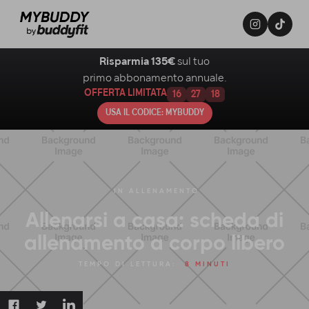
Risparmia 135€
sul tuo
primo abbonamento annuale.
OFFERTA LIMITATA
16
27
17
USA IL CODICE: MYBUDDY
IN
ALLENAMENTO
Allenarsi a casa: scheda di
allenamento a corpo libero
TEMPO DI LETTURA:
8 MINUTI