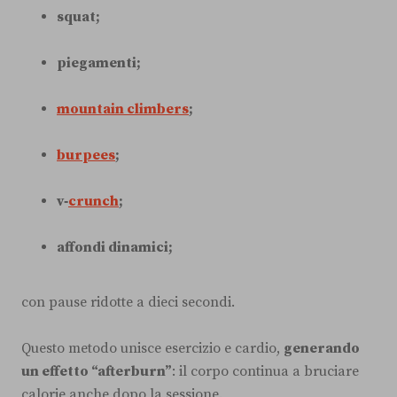
squat;
piegamenti;
mountain climbers
;
burpees
;
v‑
crunch
;
affondi dinamici;
con pause ridotte a dieci secondi.
Questo metodo unisce esercizio e cardio,
generando
un effetto “afterburn”
: il corpo continua a bruciare
calorie anche dopo la sessione.