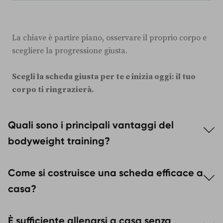
La chiave è partire piano, osservare il proprio corpo e
scegliere la progressione giusta.
Scegli la scheda giusta per te e inizia oggi: il tuo
corpo ti ringrazierà.
Quali sono i principali vantaggi del
bodyweight training?
Allenarsi a corpo libero
offre vantaggi concreti:
è
Come si costruisce una scheda efficace a
accessibile ovunque, richiede zero spese per
attrezzature o palestra
, permette una grande
casa?
varietà di esercizi e migliora la forza funzionale, cioè
la capacità di muoversi bene nella vita quotidiana
Per costruire una scheda mirata, è importante:
È sufficiente allenarsi a casa senza
stabilire obiettivi
(dimagrimento, massa,