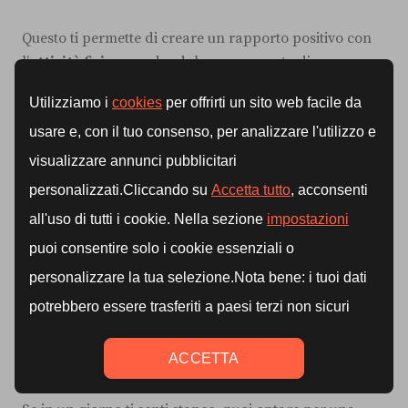
Questo ti permette di creare un rapporto positivo con
l’
attività fisica
, rendendola un momento di cura
personale e di benessere, piuttosto che una fonte di
stress.
Maggiore controllo sulla qualità
degli allenamenti
Quando ti alleni a casa, hai la possibilità di scegliere il
tipo di allenamento più adatto a te e al tuo stato fisico
del momento.
Non sei vincolato ai programmi generici di una
palestra o alle preferenze di un
trainer
.