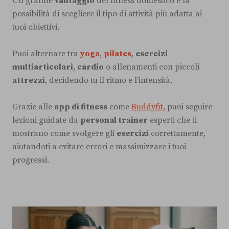
Un grande
vantaggio
del fitness domestico è la
possibilità di scegliere il tipo di attività più adatta ai
tuoi obiettivi.
Puoi alternare tra
yoga
,
pilates
,
esercizi
multiarticolari
,
cardio
o allenamenti con piccoli
attrezzi
, decidendo tu il ritmo e l'intensità.
Grazie alle
app di fitness
come
Buddyfit,
puoi seguire
lezioni guidate da
personal trainer
esperti che ti
mostrano come svolgere gli
esercizi
correttamente,
aiutandoti a evitare errori e massimizzare i tuoi
progressi.