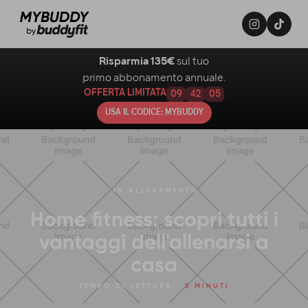
Risparmia 135€
sul tuo
primo abbonamento annuale.
OFFERTA LIMITATA
09
42
04
USA IL CODICE: MYBUDDY
IN
ALLENAMENTO
Home fitness: scopri tutti i
vantaggi dell'allenarsi a
casa
TEMPO DI LETTURA:
5 MINUTI