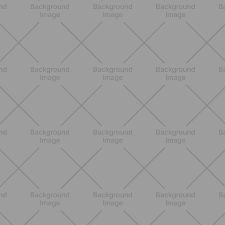
SCOPRI
ALLENAMENTO
Pilates con le bottiglie d'acqua:
esercizi facili ed efficaci da fare a
casa
SCOPRI