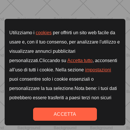
BENESSERE
Come aumentare il metabolismo: 7
metodi scientifici che funzionano
davvero
SCOPRI