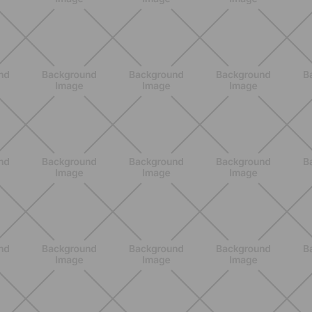
Heinz Tomato Ketchup Zero: il gusto
autentico del pomodoro, in una
versione più leggera
SCOPRI
NUTRIZIONE
Grana Padano DOP: valori