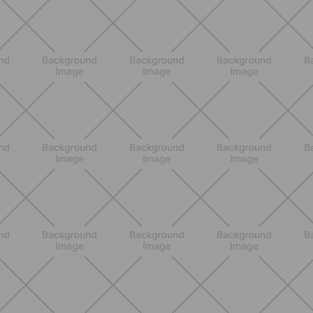
L'Occitane en Provence
SCOPRI
BENESSERE
Scopri i Vincitori del Concorso
Allenati e Vinci con Buddyfit e Philips
Lumea