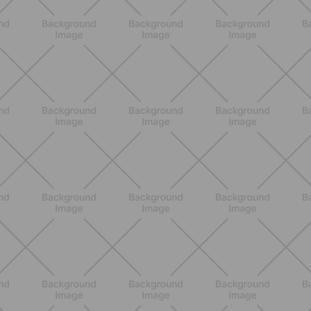
nutrizionali, proprietà e perché fa
bene davvero
SCOPRI
ALLENAMENTO
Scopri i Vincitori del Concorso
Allenati e Vinci con Buddyfit e