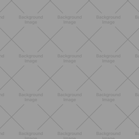
BENESSERE
Epilazione: dai metodi più comuni
alla luce pulsata a casa con Philips
Lumea
SCOPRI
NUTRIZIONE