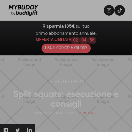
Risparmia 135€
sul tuo
primo abbonamento annuale.
OFFERTA LIMITATA
02
04
55
USA IL CODICE: MYBUDDY
IN
ALLENAMENTO
Split squats: esecuzione e
consigli
TEMPO DI LETTURA:
7 MINUTI