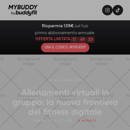
Risparmia 135€
sul tuo
primo abbonamento annuale.
OFFERTA LIMITATA
17
49
32
USA IL CODICE: MYBUDDY
IN
ALLENAMENTO
Allenamenti virtuali in
gruppo: la nuova frontiera
del fitness digitale
TEMPO DI LETTURA:
5 MINUTI