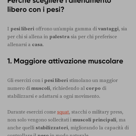
Perché scegliere l’allenamento
libero con i pesi?
I
pesi liberi
offrono un’ampia gamma di
vantaggi
, sia
per chi si allena in
palestra
sia per chi preferisce
allenarsi a
casa
.
1. Maggiore attivazione muscolare
Gli esercizi con i
pesi liberi
stimolano un maggior
numero di
muscoli
, richiedendo al
corpo
di
stabilizzarsi e adattarsi a ogni movimento.
Durante esercizi come
squat
, stacchi o military press,
non solo vengono sollecitati i
muscoli principali
, ma
anche quelli
stabilizzatori
, migliorando la capacità di
controllare il
peso
in modo naturale.