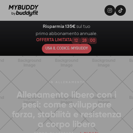
Risparmia 135€
sul tuo
primo abbonamento annuale.
OFFERTA LIMITATA
12
27
59
USA IL CODICE: MYBUDDY
IN
ALLENAMENTO
Allenamento libero con i
pesi: come sviluppare
forza, stabilità e resistenza
a corpo libero