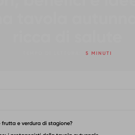
ri, benefici e ide
a tavola autunn
ricca di salute
TEMPO DI LETTURA:
5 MINUTI
 frutta e verdura di stagione?