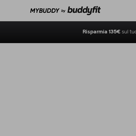
Risparmia 135€
sul t