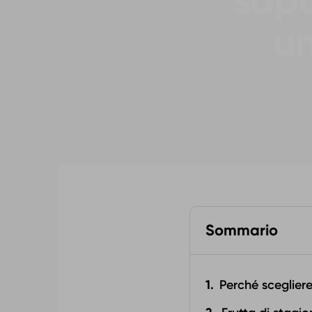
sapo
un
Sommario
Perché scegliere