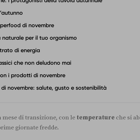
ne: i protagonisti della tavola autunnale
 d’autunno
uperfood di novembre
 naturale per il tuo organismo
trato di energia
lassici che non deludono mai
con i prodotti di novembre
 di novembre: salute, gusto e sostenibilità
 mese di transizione, con le
temperature
che si a
 prime giornate fredde.