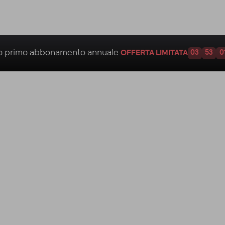
uo
primo abbonamento annuale.
OFFERTA LIMITATA
03
53
0