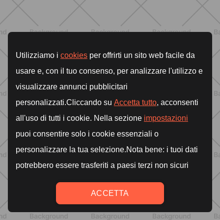
BENESSERE
Epilazione: dai metodi più comuni
alla luce pulsata a casa con Philips
Lumea
SCOPRI