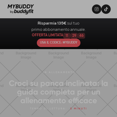
Risparmia 135€
sul tuo
primo abbonamento annuale.
OFFERTA LIMITATA
11
29
45
USA IL CODICE: MYBUDDY
IN
ALLENAMENTO
Croci su panca inclinata: la
guida completa per un
allenamento efficace
TEMPO DI LETTURA:
5 MINUTI