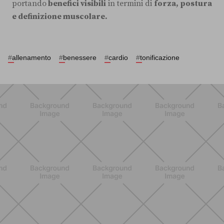
portando
benefici visibili
in termini di
forza, postura
e definizione muscolare.
#
allenamento
#
benessere
#
cardio
#
tonificazione