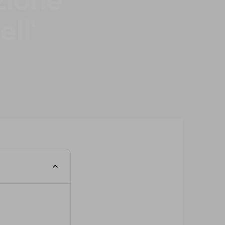
zione
ell'