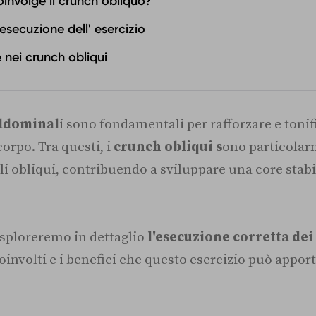
oinvolge il crunch obliquo?
esecuzione dell' esercizio
e nei crunch obliqui
addominal
i sono fondamentali per rafforzare e tonif
corpo. Tra questi, i
crunch obliqui s
ono particolar
i obliqui, contribuendo a sviluppare una core stabi
esploreremo in dettaglio
l'esecuzione corretta de
oinvolti e i benefici che questo esercizio può apport