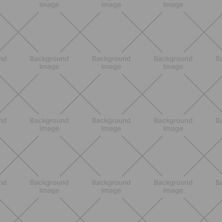
BENESSERE
Epilazione: dai metodi più comuni
alla luce pulsata a casa con Philips
Lumea
SCOPRI