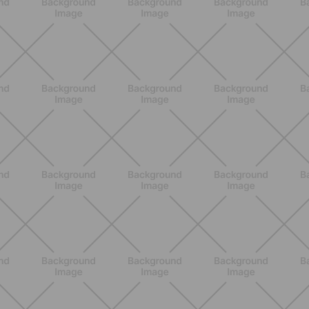
BENESSERE
Come aumentare il metabolismo: 7
metodi scientifici che funzionano
davvero
SCOPRI