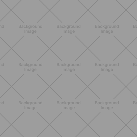
BENESSERE
Estate e peli: cosa sapere se scegli
di rimuoverli
SCOPRI