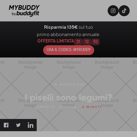
Risparmia 135€
sul tuo
primo abbonamento annuale.
OFFERTA LIMITATA
21
12
51
USA IL CODICE: MYBUDDY
IN
NUTRIZIONE
I piselli sono legumi?
TEMPO DI LETTURA:
6 MINUTI