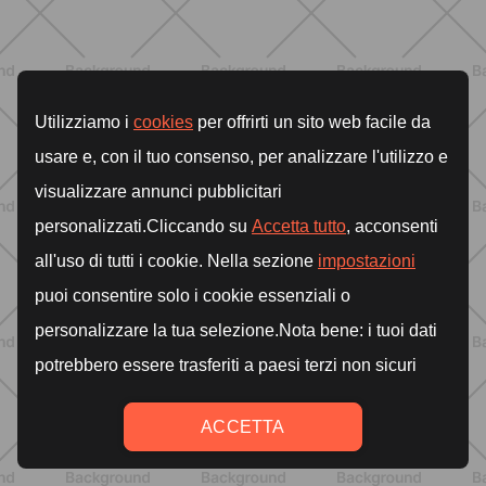
BENESSERE
Lipedema, cellulite o ritenzione?
Come riconoscerli e perché non sono
la stessa cosa
SCOPRI