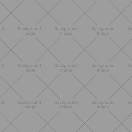
Grana Padano DOP: valori
nutrizionali, proprietà e perché fa
bene davvero
SCOPRI
ALLENAMENTO
Scopri i Vincitori del Concorso