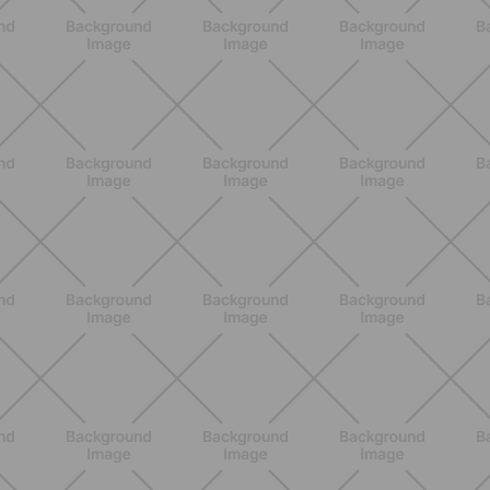
Allenati e Vinci con Buddyfit e
L'Occitane en Provence
SCOPRI
BENESSERE
Scopri i Vincitori del Concorso
Allenati e Vinci con Buddyfit e Philips
Lumea