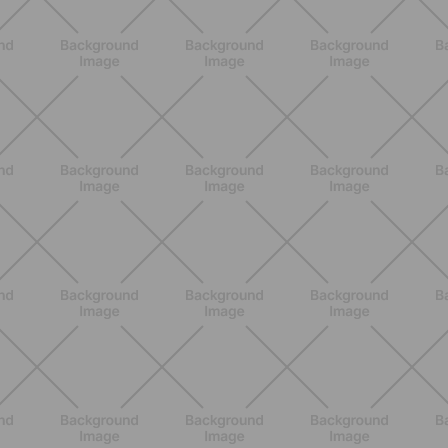
NUTRIZIONE
Heinz Tomato Ketchup Zero: il gusto
autentico del pomodoro, in una
versione più leggera
SCOPRI
NUTRIZIONE